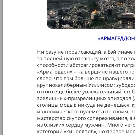
«АРМАГЕДДОН
Ни разу не провисающий, а Бэй иначе
за полнейшую отключку мозга, а по х
способности абстрагироваться от пат
«Армагеддон» – на вершине нашего то
слово, что вам больше по нраву) голли
крупнокалиберным Уиллисом; зубодро
оттого еще более увлекательный, ст
зрелищных-призрелищных эпизодов (
столицы моды); никуда не денешься, 
из космического пулемета по своим, 
мастерство скупого сопереживания, а
из близких сердцу мужчин. Много чег
категории «киноляпов», но первое мес