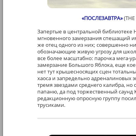
«ПОСЛЕЗАВТРА»
(THE
Запертые в центральной библиотеке 
мгновенного замерзания спешащий и
же отец одного из них; совершенно н
обозначающие живую угрозу для школь
все более масштабно: парочка мега-у
замерзание Большого Яблока, еще кое-к
нет тут крышесносящих сцен тотальн
хаоса и запредельно адреналиновых эп
тремя звездами среднего калибра, но 
папаню, да под торжественный саунд 
редакционную опросную группу посил
трусиками.