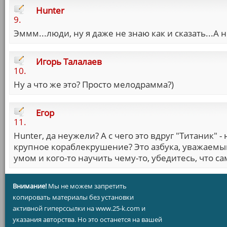
Hunter
9.
Эммм...люди, ну я даже не знаю как и сказать...А 
Игорь Талалаев
10.
Ну а что же это? Просто мелодрамма?)
Егор
11.
Hunter, да неужели? А с чего это вдруг "Титаник" 
крупное кораблекрушение? Это азбука, уважаемый. 
умом и кого-то научить чему-то, убедитесь, что с
Внимание!
Мы не можем запретить
копировать материалы без установки
активной гиперссылки на www.25-k.com и
указания авторства. Но это останется на вашей