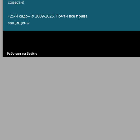
совести!
«25-й кадр» © 2009-2025. Почти все права
защищены
Работает на Seditio