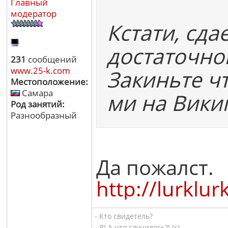
Главный
модератор
Кстати, сда
достаточно
231
сообщений
www.25-k.com
Закиньте чт
Местоположение:
Самара
ми на Викип
Род занятий:
Разнообразный
Да пожалст.
http://lu
- Кто свидетель?
- Я! А что случилось?! (с)