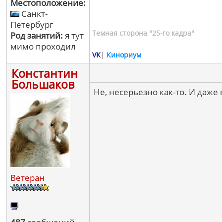
Местоположение:
Санкт-
Петербург
Темная сторона "25-го кадра"
Род занятий:
я тут
мимо проходил
VK
|
Кинориум
Константин
Большаков
Не, несерьезно как-то. И даже
Ветеран