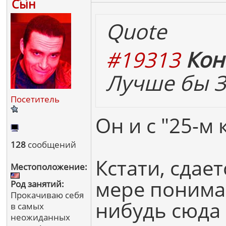
Сын
Quote
#19313
Кон
Лучше бы Зе
Посетитель
Он и с "25-м
128
сообщений
Кстати, сдае
Местоположение:
мере понимаю
Род занятий:
Прокачиваю себя
нибудь сюда 
в самых
неожиданных