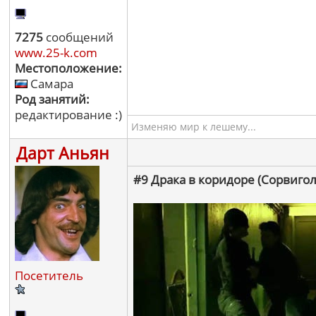
7275
сообщений
www.25-k.com
Местоположение:
Самара
Род занятий:
редактирование :)
Изменяю мир к лешему...
Дарт Аньян
#9 Драка в коридоре (Сорвигол
Посетитель