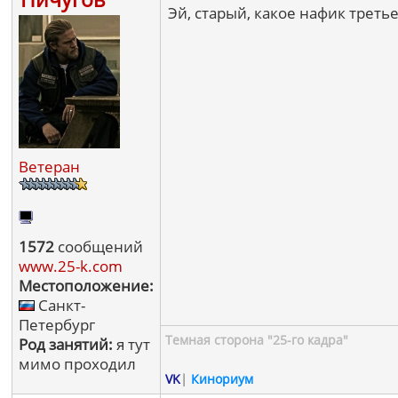
Эй, старый, какое нафик третье
Ветеран
1572
сообщений
www.25-k.com
Местоположение:
Санкт-
Петербург
Темная сторона "25-го кадра"
Род занятий:
я тут
мимо проходил
VK
|
Кинориум