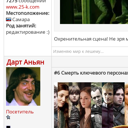
7275
сообщений
www.25-k.com
Местоположение:
Самара
Род занятий:
редактирование :)
Охренительная сцена! Не зря м
Изменяю мир к лешему...
Дарт Аньян
#6 Смерть ключевого персонажа
Посетитель