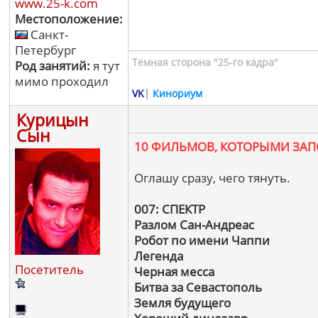
www.25-k.com
Местоположение:
Санкт-
Петербург
Темная сторона "25-го кадра"
Род занятий:
я тут
мимо проходил
VK
|
Кинориум
Курицын
Сын
10 ФИЛЬМОВ, КОТОРЫМИ ЗА
Оглашу сразу, чего тянуть.
007: СПЕКТР
Разлом Сан-Андреас
Робот по имени Чаппи
Легенда
Посетитель
Черная месса
Битва за Севастополь
Земля будущего