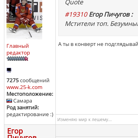
Quote
#19310
Егор Пичугов :
Мстители топ. Безумны
А ты в конверт не подглядывай
Главный
редактор
7275
сообщений
www.25-k.com
Местоположение:
Самара
Род занятий:
редактирование :)
Изменяю мир к лешему...
Егор
Пичугов