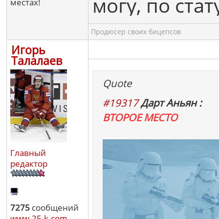
могу, по ста
местах!
Продюсер своих бицепсов
Игорь
Талалаев
Quote
#19317
Дарт Аньян :
ВТОРОЕ МЕСТО
Главный
редактор
7275
сообщений
www.25-k.com