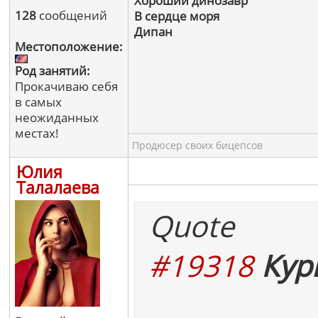
Хороший динозавр
128
сообщений
В сердце моря
Дипан
Местоположение:
Род занятий:
Прокачиваю себя
в самых
неожиданных
местах!
Продюсер своих бицепсов
Юлия
Талалаева
Quote
#19318
Кур