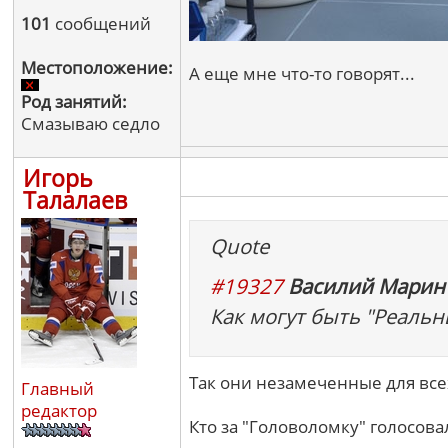
101
сообщений
Местоположение:
А еще мне что-то говорят...
Род занятий:
Смазываю седло
Игорь
Талалаев
Quote
#19327
Василий Марин 
Как могут быть "Реальн
Так они незамеченные для все
Главный
редактор
Кто за "Головоломку" голосовал