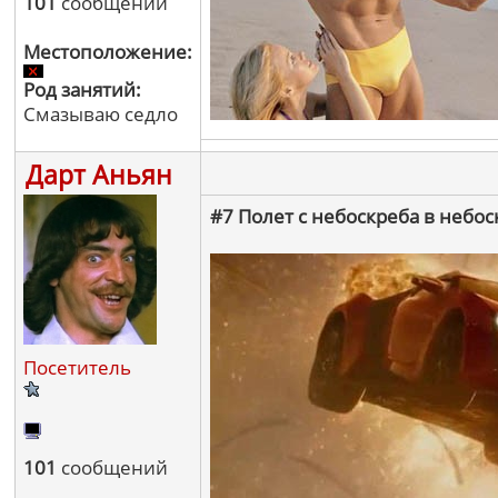
101
сообщений
Местоположение:
Род занятий:
Смазываю седло
Дарт Аньян
#7 Полет с небоскреба в небос
Посетитель
101
сообщений