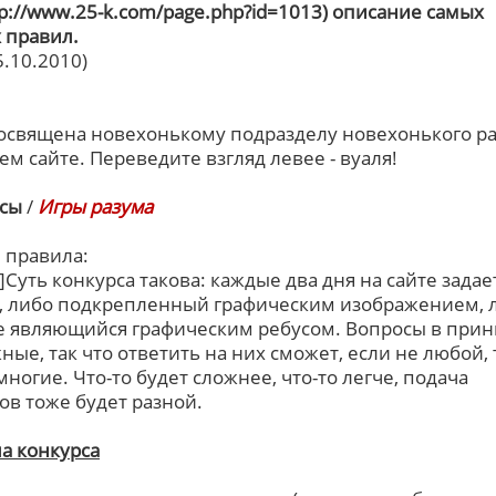
ttp://www.25-k.com/page.php?id=1013) описание самых
 правил.
5.10.2010)
освящена новехонькому подразделу новехонького р
ем сайте. Переведите взгляд левее - вуаля!
сы
/
Игры разума
 правила:
r]Суть конкурса такова: каждые два дня на сайте задае
, либо подкрепленный графическим изображением, 
 являющийся графическим ребусом. Вопросы в при
ные, так что ответить на них сможет, если не любой, 
многие. Что-то будет сложнее, что-то легче, подача
ов тоже будет разной.
а конкурса