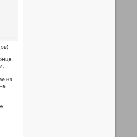
са(ов)
конце
м,
ае на
 не
ые