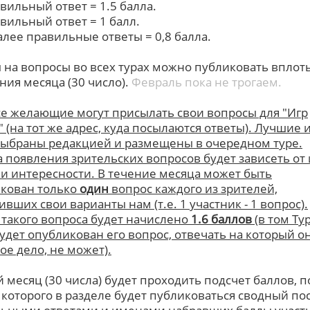
авильный ответ = 1.5 балла.
авильный ответ = 1 балл.
далее правильные ответы = 0,8 балла.
 на вопросы во всех турах можно публиковать вплоть
ния месяца (30 число).
Февраль пока не трогаем.
се желающие могут присылать свои вопросы для "Игр
" (на тот же адрес, куда посылаются ответы). Лучшие 
выбраны редакцией и размещены в очередном туре.
а появления зрительских вопросов будет зависеть от 
 и интересности. В течение месяца может быть
кован только
один
вопрос каждого из зрителей,
вших свои варианты нам (т.е. 1 участник - 1 вопрос).
 такого вопроса будет начислено
1.6 баллов
(в том Тур
будет опубликован его вопрос, отвечать на который он
ое дело, не может).
 месяц (30 числа) будет проходить подсчет баллов, п
 которого в разделе будет публиковаться сводный пос