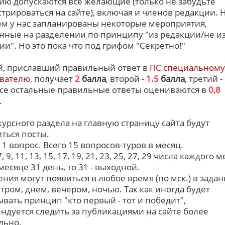
тию допускаются все желающие (только не забудьте
стрироваться на сайте), включая и членов редакции. Н
м у нас запланированы некоторые мероприятия,
нные на разделении по принципу "из редакции/не и
ии". Но это пока что под грифом "Секретно!"
, приславший правильный ответ в
ПС специальному
вателю
, получает
2
балла
, второй -
1.5
балла
, третий -
Все остальные правильные ответы оцениваются в
0,8
.
курсного раздела на главную страницу сайта будут
ться посты.
- 1 вопрос. Всего 15 вопросов-туров в месяц.
 7, 9, 11, 13, 15, 17, 19, 21, 23, 25, 27, 29 числа каждого 
месяце 31 день, то 31 - выходной.
ния могут появиться в любое время (по мск.) в зада
Утром, днем, вечером, ночью. Так как иногда будет
ывать принцип "кто первый - тот и победит",
ндуется следить за публикациями на сайте более
льно.