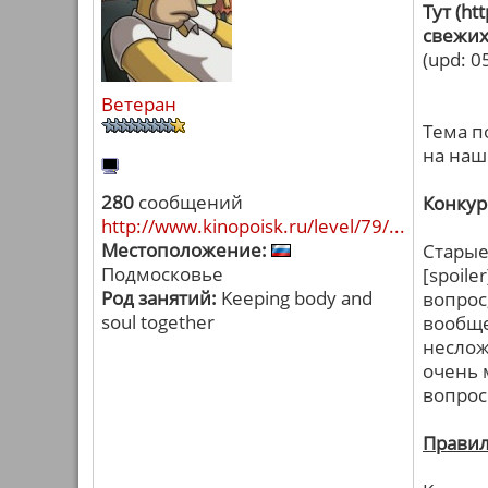
Тут (h
свежих
(upd: 0
Ветеран
Тема п
на наш
280
сообщений
Конкур
http://www.kinopoisk.ru/level/79/...
Местоположение:
Старые
Подмосковье
[spoile
Род занятий:
Keeping body and
вопрос
soul together
вообще
неслож
очень 
вопрос
Правил