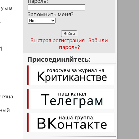
Пароль:
у а в
Запомнить меня?
з
Быстрая регистрация
Забыли
пароль?
1
Присоединяйтесь:
месяца.
нный