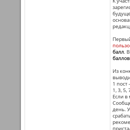
К учас
зареги
будуще
основа
редакц
Первый
пользо
балл
. 
баллов
Из кон
выводи
1 пост 
1, 3, 5,
Если в 
Сообще
день. 
срабат
рекоме
приста