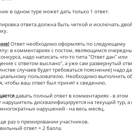
тник в одном туре может дать только 1 ответ.
ировка ответа должна быть четкой и исключать дво
вку.
ние!
Ответ необходимо оформлять по следующему
пу: в комментариях с постом, являющимся очередн
конкурса, надо написать что-то типа "Ответ дан" или
ение с ответом выслано", а уже сам развернутый отве
нстве случаев будет требоваться пояснение) надо да
циальному пользователю. Необходимо выполнить о
я, чтобы ваш ответ был принят к сведению.
ается
давать полный ответ в комментариях - в этом
т нарушитель дисквалифицируется на текущий тур, а 
 многократных нарушений - на весь месяц.
еще раз о премировании участников.
авильный ответ = 2 балла.