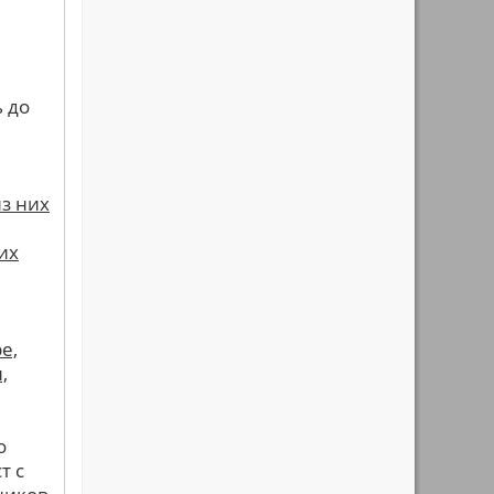
 до
из них
их
е,
,
о
т с