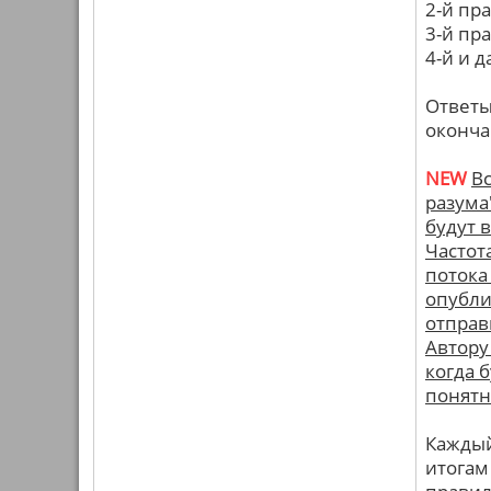
2-й пр
3-й пр
4-й и 
Ответы
оконча
NEW
В
разума
будут 
Частот
потока
опубли
отправи
Автору
когда 
понятн
Каждый
итогам