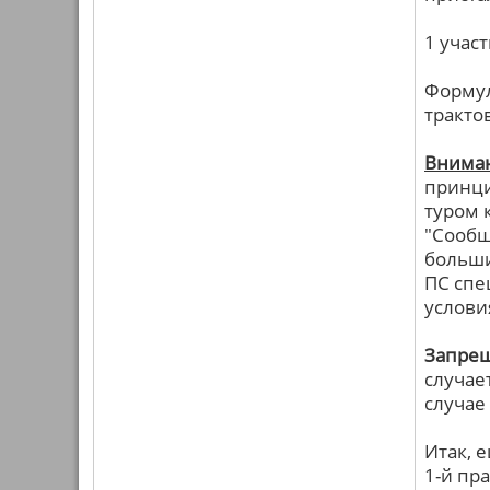
1 учас
Формул
тракто
Внима
принци
туром 
"Сообщ
больши
ПС спе
услови
Запрещ
случае
случае
Итак, 
1-й пр