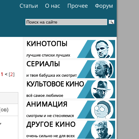
Статьи
О нас
Прочее
Форум
>
1
<
[
2
]
са(ов)
,