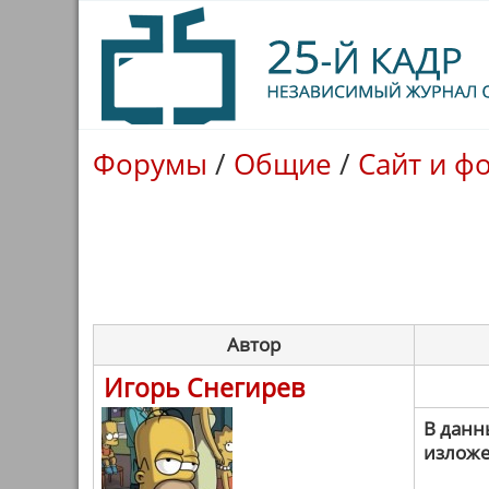
Форумы
/
Общие
/
Сайт и ф
Автор
Игорь Снегирев
В данн
излож