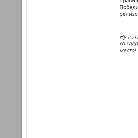
правил
Победи
релизо
Ну а э
го кад
место!