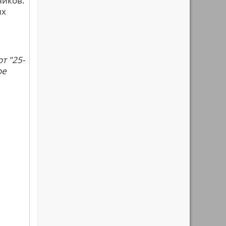
ников.
их
т "25-
ое