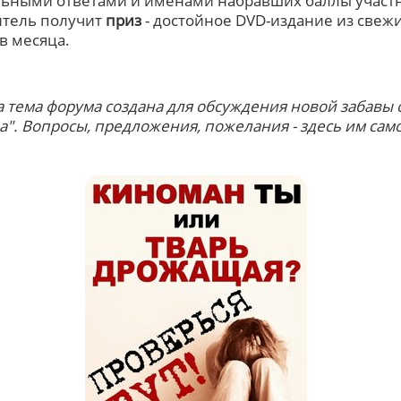
ьными ответами и именами набравших баллы участ
тель получит
приз
- достойное DVD-издание из свеж
в месяца.
та тема форума создана для обсуждения новой забавы о
ра". Вопросы, предложения, пожелания - здесь им сам