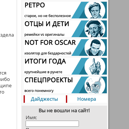
аздела
тся
либо
нципе
то
Дайджесты
Номера
Вы не вошли на сайт!
Имя: