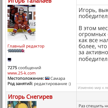
Игорь Талалаев
Игорь, вы
победител
В этом мес
огромных 
как все н
более, что
Главный редактор
за активн
победите
7275
сообщений
www.25-k.com
Местоположение:
Самара
Род занятий:
редактирование :)
Изменяю мир к ле
Игорь Снегирев
Раз спешить н