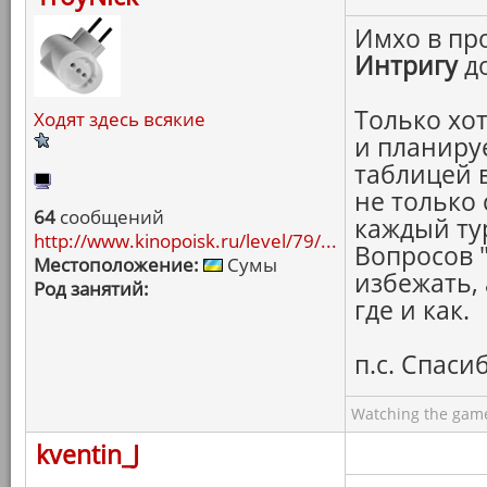
Имхо в пр
Интригу
до
Только хо
Ходят здесь всякие
и планиру
таблицей 
не только 
64
сообщений
каждый ту
http://www.kinopoisk.ru/level/79/...
Вопросов "
Местоположение:
Сумы
избежать, 
Род занятий:
где и как.
п.с. Спасиб
Watching the game
kventin_J