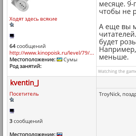
месяце. 9-г
чтобы не 
Ходят здесь всякие
А еще вы 
читателей
будет роз
64
сообщений
Например, 
http://www.kinopoisk.ru/level/79/...
меньше.
Местоположение:
Сумы
Род занятий:
Watching the game
kventin_J
Посетитель
TroyNick, позд
3
сообщений
Местоположение: