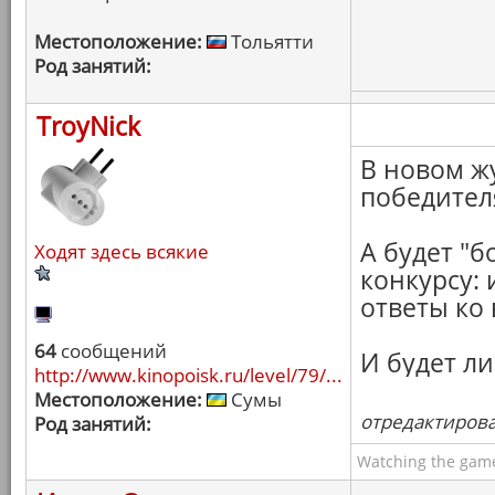
Местоположение:
Тольятти
Род занятий:
TroyNick
В новом ж
победителя
А будет "б
Ходят здесь всякие
конкурсу:
ответы ко 
64
сообщений
И будет ли
http://www.kinopoisk.ru/level/79/...
Местоположение:
Сумы
отредактировал
Род занятий:
Watching the game