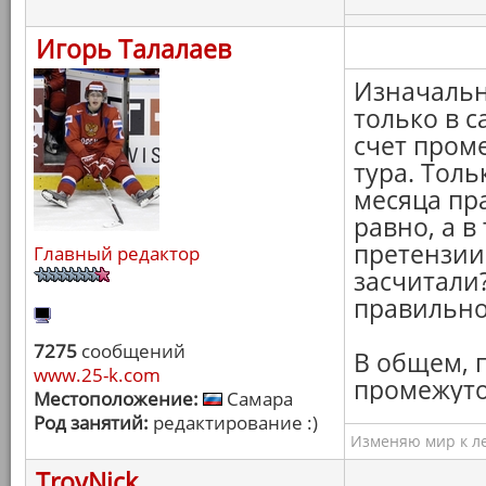
Игорь Талалаев
Изначальн
только в 
счет проме
тура. Толь
месяца пр
равно, а в
претензии
Главный редактор
засчитали?
правильно!
7275
сообщений
В общем, 
www.25-k.com
промежуто
Местоположение:
Самара
Род занятий:
редактирование :)
Изменяю мир к ле
TroyNick