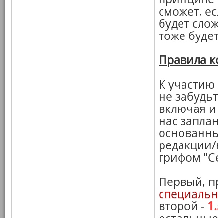
сможет, ес
будет слож
тоже будет
Правила к
К участию
не забудьт
включая и
нас запла
основанны
редакции/н
грифом "С
Первый, п
специальн
второй -
1.