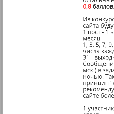
остальные
0,8
баллов
Из конкур
сайта буду
1 пост - 1
месяц.
1, 3, 5, 7, 9
числа кажд
31 - выход
Сообщения
мск.) в за
ночью. Так
принцип "к
рекоменду
сайте бол
1 участник