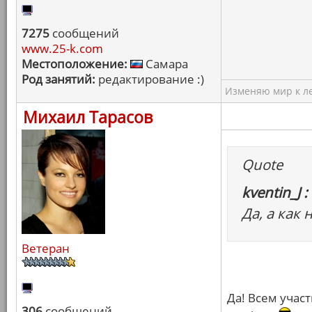
7275
сообщений
www.25-k.com
Местоположение:
Самара
Род занятий:
редактирование :)
Изменяю мир к ле
Михаил Тарасов
Quote
kventin_J :
Да, а как
Ветеран
Да! Всем учас
306
сообщений