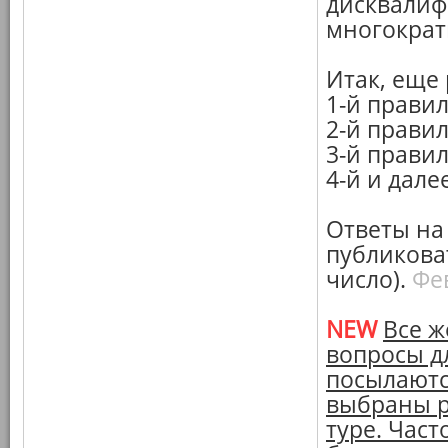
дисквалифи
многократ
Итак, еще
1-й правил
2-й правил
3-й правил
4-й и дале
Ответы на
публикова
число).
Фе
NEW
Все ж
вопросы дл
посылаютс
выбраны р
туре. Час