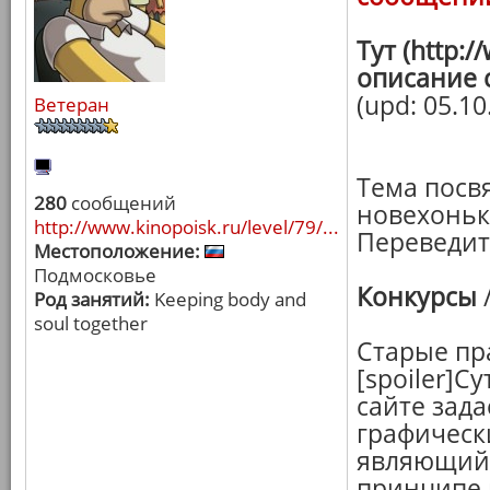
Тут (http:
описание 
(upd: 05.10
Ветеран
Тема посв
280
сообщений
новехоньк
http://www.kinopoisk.ru/level/79/...
Переведите
Местоположение:
Подмосковье
Конкурсы
Род занятий:
Keeping body and
soul together
Старые пр
[spoiler]С
сайте зад
графическ
являющийс
принципе 