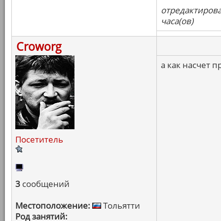
отредактирова
часа(ов)
Croworg
а как насчет 
Посетитель
3
сообщений
Местоположение:
Тольятти
Род занятий: