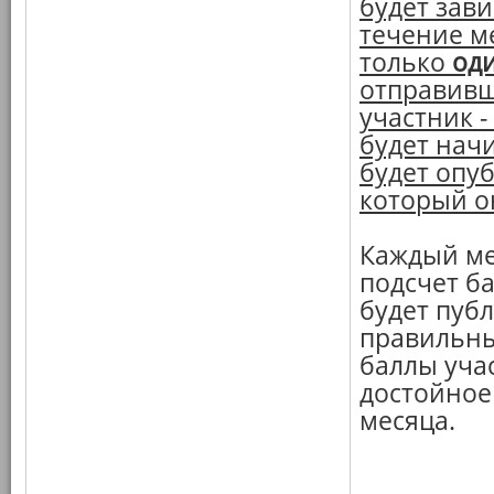
будет зави
течение м
только
од
отправивши
участник -
будет нач
будет опуб
который он
Каждый ме
подсчет ба
будет пуб
правильны
баллы уча
достойное
месяца.