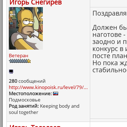
Игорь Снегирев
Поздравляе
Должен бы
наготове -
заодно и 
конкурс в
посте план
Ветеран
Но пока жд
стабильнос
280
сообщений
http://www.kinopoisk.ru/level/79/...
Местоположение:
Подмосковье
Род занятий:
Keeping body and
soul together