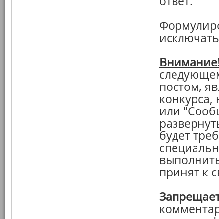
ответ.
Формулиро
исключать
Внимание
следующем
постом, я
конкурса, 
или "Сооб
развернут
будет треб
специальн
выполнить
принят к 
Запрещает
комментар