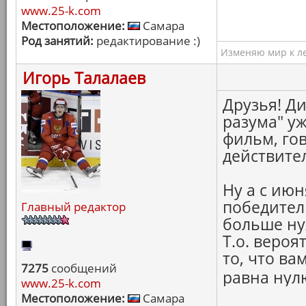
www.25-k.com
Местоположение:
Самара
Род занятий:
редактирование :)
Изменяю мир к ле
Игорь Талалаев
Друзья! Ди
разума" уж
фильм, гов
действител
Ну а с июн
победител
Главный редактор
больше ну
Т.о. вероя
то, что ва
7275
сообщений
равна нулю
www.25-k.com
Местоположение:
Самара