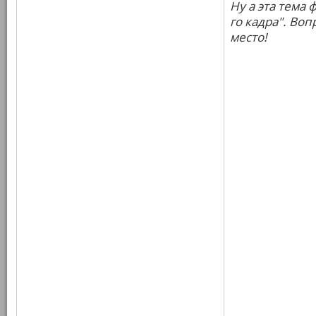
Ну а эта тема 
го кадра". Во
место!