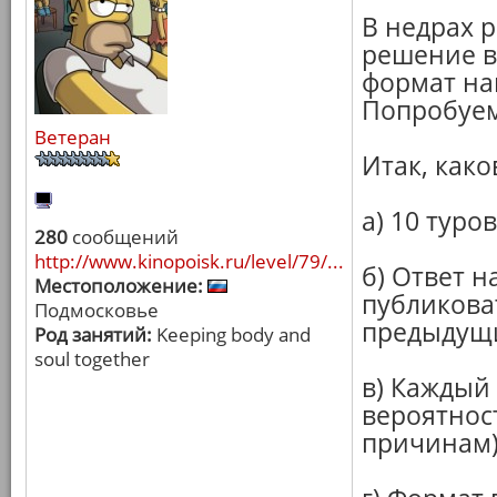
В недрах 
решение в
формат на
Попробуем
Ветеран
Итак, како
а) 10 туро
280
сообщений
http://www.kinopoisk.ru/level/79/...
б) Ответ н
Местоположение:
публикова
Подмосковье
предыдущи
Род занятий:
Keeping body and
soul together
в) Каждый 
вероятнос
причинам