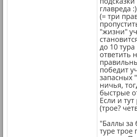
подсказки
главреда :
(= три пр
пропустить
"жизни" у
становитс
до 10 тура
ответить 
правильны
победит у
запасных 
ничья, тог
быстрые от
Если и тут
(трое? чет
"Баллы за
туре трое