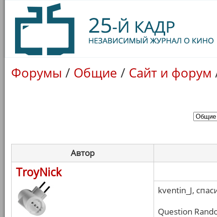
Форумы
/
Общие
/
Сайт и форум
Автор
TroyNick
kventin_J, спас
Question Rando