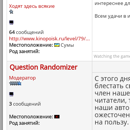
интереснее дл
Ходят здесь всякие
Всем удачи в и
64
сообщений
http://www.kinopoisk.ru/level/79/...
Местоположение:
Сумы
Род занятий:
Watching the game
Question Randomizer
С этого дн
Модератор
блестать 
член наше
читатели, 
3
сообщений
наши авто
ожесточен
Местоположение:
на пользу.
Род занятий: