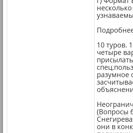
г) Формат 
несколько 
узнаваемы
Подробнее
10 туров. 
четыре ва
присылать
спец.поль
разумное 
засчитыва
объяснени
Неогранич
(Вопросы 
Снегирева,
они в конк