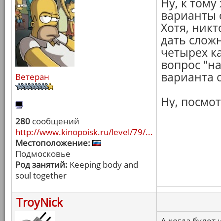
Ну, к тому
варианты 
Хотя, никт
дать слож
четырех ка
вопрос "н
варианта 
Ветеран
Ну, посмот
280
сообщений
http://www.kinopoisk.ru/level/79/...
Местоположение:
Подмосковье
Род занятий:
Keeping body and
soul together
TroyNick
А когда будет 