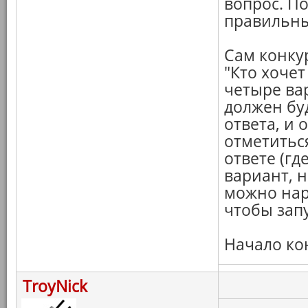
вопрос. П
правильны
Сам конку
"Кто хочет
четыре ва
должен бу
ответа, и 
отметитьс
ответе (г
вариант, н
можно нар
чтобы зап
Начало кон
TroyNick