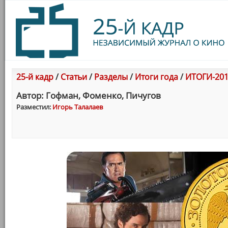
25-й кадр
/
Статьи
/
Разделы
/
Итоги года
/
ИТОГИ-201
Автор: Гофман, Фоменко, Пичугов
Разместил:
Игорь Талалаев