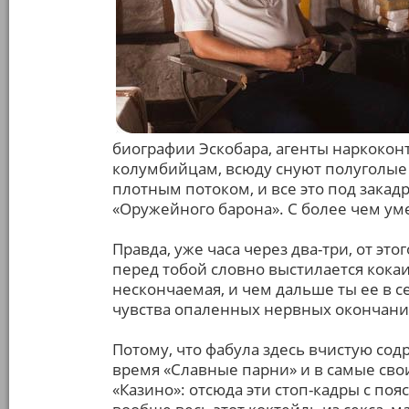
биографии Эскобара, агенты наркоко
колумбийцам, всюду снуют полуголые 
плотным потоком, и все это под зака
«Оружейного барона». С более чем ум
Правда, уже часа через два-три, от это
перед тобой словно выстилается кокаи
нескончаемая, и чем дальше ты ее в с
чувства опаленных нервных окончани
Потому, что фабула здесь вчистую содр
время «Славные парни» и в самые св
«Казино»: отсюда эти стоп-кадры с по