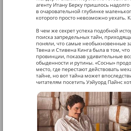
агенту Итану Берку пришлось надолго 
в очаровательной глубинке маленьког
которого просто невозможно уехать. К
В чем же секрет успеха подобной исто
поиска запредельных тайн, приходящих
поняли, что самые необыкновенные заг
Твена и Стивена Кинга была в том, чт
провинции, показав удивительные во
обыденности и рутины. «Сосны» прод
место, где перестают действовать мех
тайне, но вот тайна может впоследств
читателям посетить Уэйуорд Пайнс хот