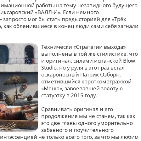
анимационной работы на тему незавидного будущего
иксаровский «ВАЛЛ-И». Если немного
 запросто мог бы стать предысторией для «Трёх
, как обленившиеся в конец люди сами себя загнали
Технически «Стратегии выхода»
выполнены в той же стилистике, что
и оригинал, силами испанской Blow
Studio, но у руля в этот раз встал
оскароносный Патрик Озборн,
отметившийся короткометражкой
«Меню», завоевавшей золотую
статуэтку в 2015 году.
Сравнивать оригинал и его
продолжение мы не станем, так как
это две главы одного уморительно
забавного и поучительного
нтэссенцией не только всего того, за что мы любим