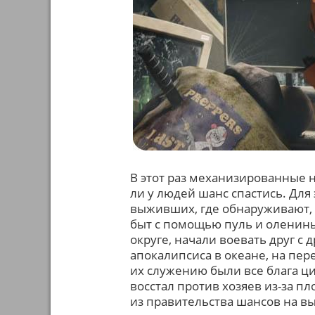
В этот раз механизированные 
ли у людей шанс спастись. Для 
выживших, где обнаруживают, 
быт с помощью пуль и оленины
округе, начали воевать друг с 
апокалипсиса в океане, на пе
их служению были все блага ц
восстал против хозяев из-за п
из правительства шансов на 