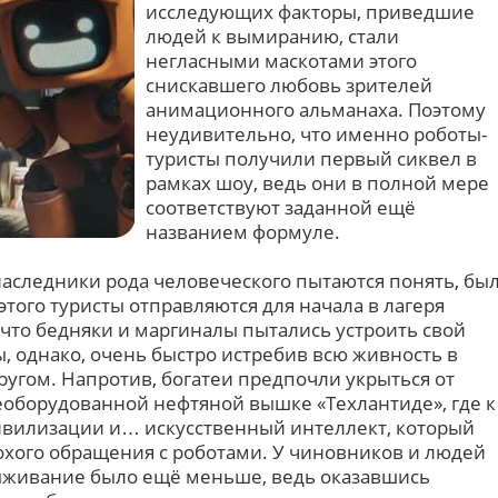
исследующих факторы, приведшие
людей к вымиранию, стали
негласными маскотами этого
снискавшего любовь зрителей
анимационного альманаха. Поэтому
неудивительно, что именно роботы-
туристы получили первый сиквел в
рамках шоу, ведь они в полной мере
соответствуют заданной ещё
названием формуле.
наследники рода человеческого пытаются понять, бы
этого туристы отправляются для начала в лагеря
что бедняки и маргиналы пытались устроить свой
, однако, очень быстро истребив всю живность в
другом. Напротив, богатеи предпочли укрыться от
реоборудованной нефтяной вышке «Техлантиде», где к
ивилизации и… искусственный интеллект, который
лохого обращения с роботами. У чиновников и людей
выживание было ещё меньше, ведь оказавшись