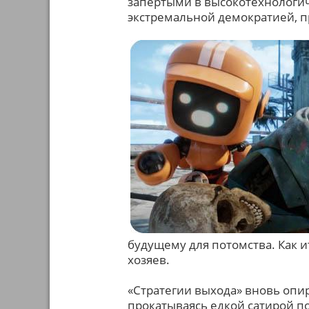
запертыми в высокотехнологич
экстремальной демократией, п
будущему для потомства. Как и
хозяев.
«Стратегии выхода» вновь опир
прокатываясь едкой сатирой п