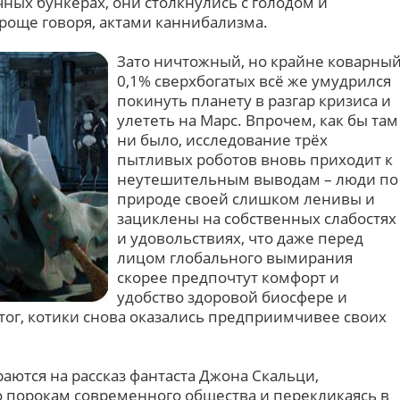
ных бункерах, они столкнулись с голодом и
роще говоря, актами каннибализма.
Зато ничтожный, но крайне коварны
0,1% сверхбогатых всё же умудрился
покинуть планету в разгар кризиса и
улететь на Марс. Впрочем, как бы там
ни было, исследование трёх
пытливых роботов вновь приходит к
неутешительным выводам – люди по
природе своей слишком ленивы и
зациклены на собственных слабостях
и удовольствиях, что даже перед
лицом глобального вымирания
скорее предпочтут комфорт и
удобство здоровой биосфере и
тог, котики снова оказались предприимчивее своих
аются на рассказ фантаста Джона Скальци,
о порокам современного общества и перекликаясь в