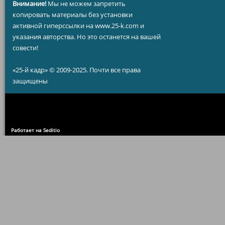
Внимание!
Мы не можем запретить
копировать материалы без установки
активной гиперссылки на www.25-k.com и
указания авторства. Но это останется на вашей
совести!
«25-й кадр» © 2009-2025. Почти все права
защищены
Работает на Seditio