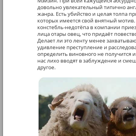
Мэйзин. При всей кажущейся абсурдно
довольно увлекательный типично анг
жанра. Есть убийство и целая толпа п
которых имеется свой внятный мотив
констебль-недотёпа в компании приез
лица отары овец, что придаёт повеств
Делает ли это ленту менее захватыва
удивление преступление и расследова
определить виновного не получится и
нас лихо вводят в заблуждение и смещ
другое.