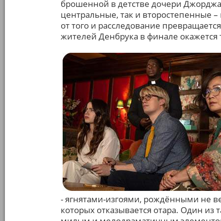
брошенной в детстве дочери Джорджа 
центральные, так и второстепенные –
от того и расследование превращается 
жителей Денбрука в финале окажется
- ягнятами-изгоями, рождёнными не вес
которых отказывается отара. Один из 
милым и мелодраматичным элементом 