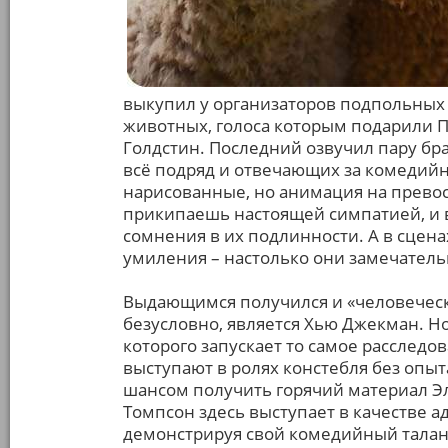
выкупил у организаторов подпольных 
животных, голоса которым подарили П
Голдстин. Последний озвучил пару бр
всё подряд и отвечающих за комедий
нарисованные, но анимация на прево
прикипаешь настоящей симпатией, и в
сомнения в их подлинности. А в сценах
умиления – настолько они замечатель
Выдающимся получился и «человечески
безусловно, является Хью Джекман. Но
которого запускает то самое расследо
выступают в ролях констебля без опыт
шансом получить горячий материал Э
Томпсон здесь выступает в качестве 
демонстрируя свой комедийный талант