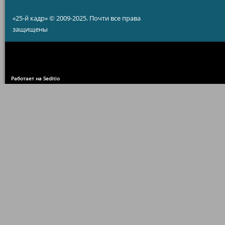
«25-й кадр» © 2009-2025. Почти все права
защищены
Работает на Seditio