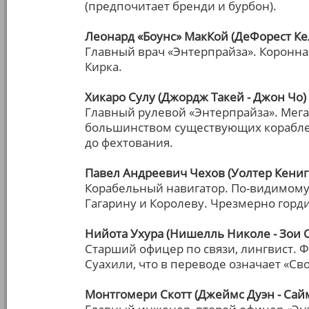
(предпочитает бренди и бурбон).
Леонард «Боунс» МакКой (ДеФорест Кел
Главный врач «Энтерпрайза». Коронная
Кирка.
Хикаро Сулу (Джордж Такей - Джон Чо)
Главный рулевой «Энтерпрайза». Мега
большинством существующих кораблей
до фехтования.
Павел Андреевич Чехов (Уолтер Кениг 
Корабельный навигатор. По-видимому,
Гагарину и Королеву. Чрезмерно горд
Нийота Ухура (Нишелль Николе - Зои 
Старший офицер по связи, лингвист. 
Суахили, что в переводе означает «Св
Монтгомери Скотт (Джеймс Дуэн - Сай