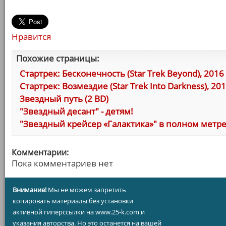
Нравится
Похожие страницы:
Стартрек: Бесконечность (Star Trek Beyond), 2016
Стартрек: Возмездие (Star Trek Into Darkness), 20
Звездный путь (2 BD)
"Звездный десант" - детям!
"Звездный крейсер «Галактика»" в полном метр
Комментарии:
Пока комментариев нет
Внимание!
Мы не можем запретить
копировать материалы без установки
активной гиперссылки на www.25-k.com и
указания авторства. Но это останется на вашей