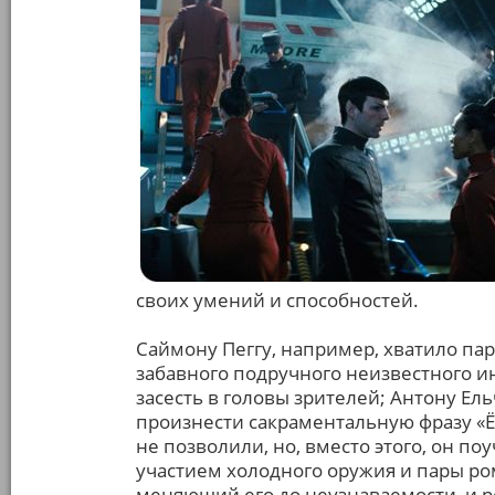
своих умений и способностей.
Саймону Пеггу, например, хватило пар
забавного подручного неизвестного и
засесть в головы зрителей; Антону Е
произнести сакраментальную фразу «Ё
не позволили, но, вместо этого, он по
участием холодного оружия и пары ро
меняющий его до неузнаваемости, и ро