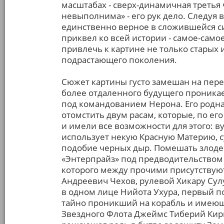
масштабах - сверх-динамичная третья
невыполнима» - его рук дело. Следуя 
единственно верное в сложившейся с
приквел ко всей истории - самое-само
привлечь к картине не только старых 
подрастающего поколения.
Сюжет картины густо замешан на пере
более отдаленного будущего проник
под командованием Нерона. Его родна
отомстить двум расам, которые, по е
и имели все возможности для этого: в
использует некую Красную Материю, 
подобие черных дыр. Помешать злоде
«Энтерпрайз» под предводительством 
которого между прочими присутствую
Андреевич Чехов, рулевой Хикару Сулу
в одном лице Нийота Ухура, первый п
тайно проникший на корабль и имеющ
Звездного Флота Джеймс Тиберий Кирк