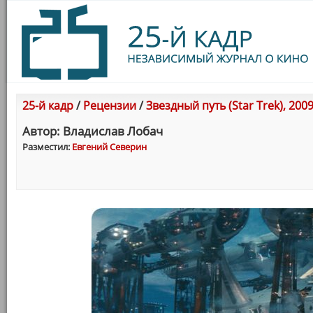
25-й кадр
/
Рецензии
/
Звездный путь (Star Trek), 200
Автор: Владислав Лобач
Разместил:
Евгений Северин