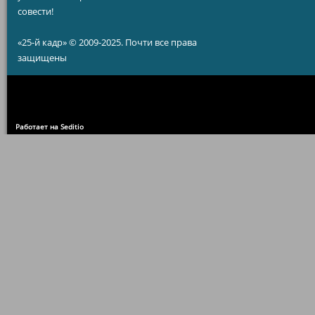
совести!
«25-й кадр» © 2009-2025. Почти все права
защищены
Работает на Seditio