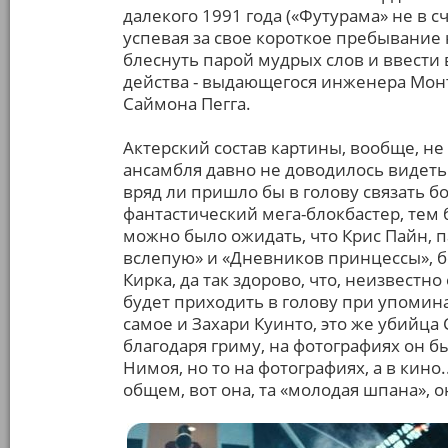
далекого 1991 года («Футурама» не в сч
успевая за свое короткое пребывание 
блеснуть парой мудрых слов и ввести
действа - выдающегося инженера Мон
Саймона Пегга.
Актерский состав картины, вообще, не 
ансамбля давно не доводилось видеть
вряд ли пришло бы в голову связать б
фантастический мега-блокбастер, тем б
можно было ожидать, что Крис Пайн, п
вслепую» и «Дневников принцессы», б
Кирка, да так здорово, что, неизвестн
будет приходить в голову при упомин
самое и Захари Куинто, это же убийца 
благодаря гриму, на фотографиях он 
Нимоя, но то на фотографиях, а в кино.
общем, вот она, та «молодая шпана», о