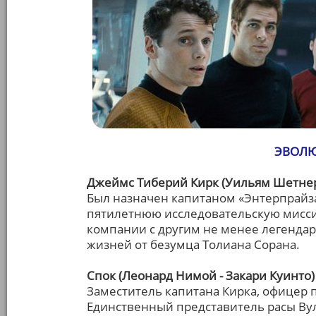
ЭВОЛЮ
Джеймс Тиберий Кирк (Уильям Шетнер 
Был назначен капитаном «Энтерпрайза
пятилетнюю исследовательскую миссию
компании с другим не менее легенда
жизней от безумца Толиана Сорана.
Спок (Леонард Нимой - Закари Куинто)
Заместитель капитана Кирка, офицер п
Единственный представитель расы Ву