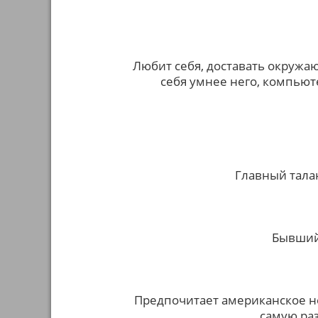
Любит себя, доставать окружаю
себя умнее него, компьют
Главный талан
Бывший
Предпочитает американское н
самую ра