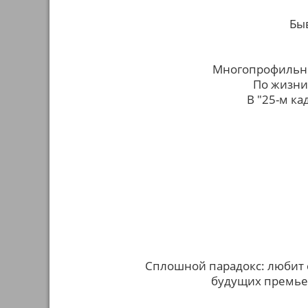
Быв
Многопрофильны
По жизни
В "25-м к
Сплошной парадокс: любит с
будущих премьера