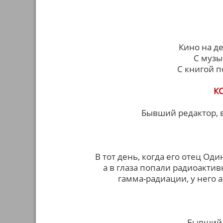
Кино на д
С музы
С книгой п
К
Бывший редактор, 
В тот день, когда его отец Од
а в глаза попали радиоактив
гамма-радиации, у него 
Бывший 