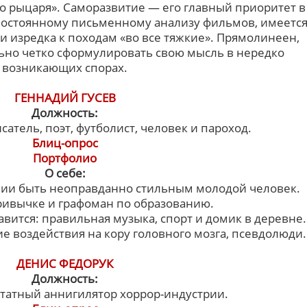
го рыцаря». Саморазвитие — его главный приоритет в
постоянному письменному анализу фильмов, имеетс
 и изредка к походам «во все тяжкие». Прямолинеен,
льно четко сформулировать свою мысль в нередко
возникающих спорах.
ГЕННАДИЙ ГУСЕВ
Должность:
атель, поэт, футболист, человек и пароход.
Блиц-опрос
Портфолио
О себе:
ии быть неоправданно стильным молодой человек.
ривычке и графоман по образованию.
авится: правильная музыка, спорт и домик в деревне.
ие воздействия на кору головного мозга, псевдолюди.
ДЕНИС ФЕДОРУК
Должность:
татный аннигилятор хоррор-индустрии.