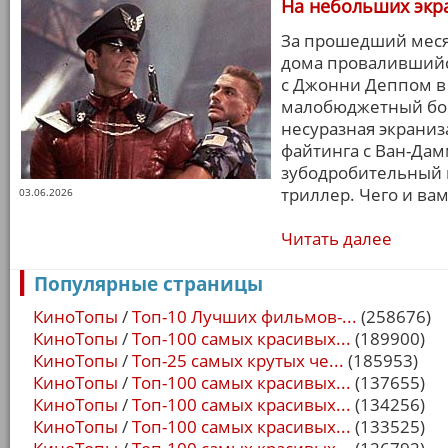
На небольших экра
За прошедший мес
дома провалившийс
с Джонни Деппом в 
малобюджетный бое
несуразная экраниз
файтинга с Ван-Да
зубодробительный 
триллер. Чего и ва
03.06.2026
Читать далее
Популярные страницы
КиноТопы
/
Топ-10 Лучших фильмов-...
(258676)
КиноТопы
/
Топ-100 самых красивых...
(189900)
КиноТопы
/
Топ-25 самых крутых че...
(185953)
КиноТопы
/
Топ-100 самых красивых...
(137655)
КиноТопы
/
Топ-100 самых красивых...
(134256)
КиноТопы
/
Топ-100 самых красивых...
(133525)