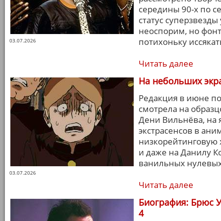
середины 90-х по се
статус суперзвезды
неоспорим, но фонт
потихоньку иссякат
03.07.2026
Читать далее
На небольших экр
Редакция в июне по
смотрела на образц
Дени Вильнёва, на 
экстрасенсов в аним
низкорейтинговую 
и даже на Данилу К
ванильных нулевых
03.07.2026
Читать далее
Биография: Брюс У
4