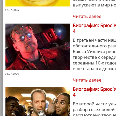
выпускают в мир но
12.07.2026
Читать далее
Биография: Брюс У
4
В третьей части на
обстоятельного раз
Брюса Уиллиса речь
творчестве с серед
середины 10-х годов
ещё старался держа
08.07.2026
Читать далее
Биография: Брюс У
4
Во второй части ул
разбора всех ролей
рассмотрено творче