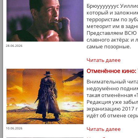
Брюууууууус Уилли
который и заложник
террористам по зуб
метеорит им в задн
Представляем ВСЮ
славного актёра: и 
самые позорные.
28.06.2026
Читать далее
Отменённое кино:
Внимательный чита
недоумённо подним
такая отменённая «
Редакция уже забы
экранизацию 2017 г
идёт об отмене сер
Читать далее
10.06.2026