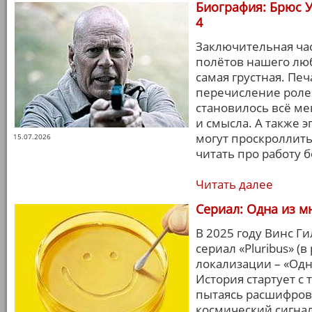
Биография: Брюс У
4
Заключительная час
полётов нашего люб
самая грустная. Пе
перечисление ролей
становилось всё ме
и смысла. А также э
могут проскроллить
15.07.2026
читать про работу 
Читать далее
Сериал: Одна из мн
В 2025 году Винс Г
сериал «Pluribus» (
локализации – «Одн
История стартует с 
пытаясь расшифров
космический сигнал