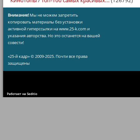
КиноТопы
/
Топ-100 самых красивых...
(126792)
Внимание!
Мы не можем запретить
копировать материалы без установки
активной гиперссылки на www.25-k.com и
указания авторства. Но это останется на вашей
совести!
«25-й кадр» © 2009-2025. Почти все права
защищены
Работает на Seditio