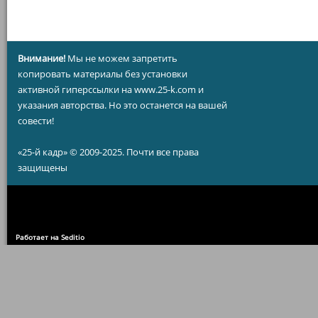
Внимание!
Мы не можем запретить
копировать материалы без установки
активной гиперссылки на www.25-k.com и
указания авторства. Но это останется на вашей
совести!
«25-й кадр» © 2009-2025. Почти все права
защищены
Работает на Seditio