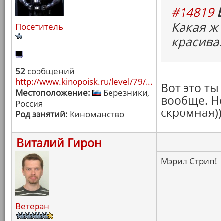
#14819
Какая ж
Посетитель
красива
52
сообщений
http://www.kinopoisk.ru/level/79/...
Вот это т
Местоположение:
Березники,
вообще. Но
Россия
скромная))
Род занятий:
Киноманство
Виталий Гирон
Мэрил Стрип!
Ветеран