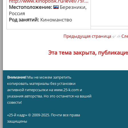
http://www.kinopoisk.ru/level/79/...
Местоположение:
Березники,
Россия
Род занятий:
Киноманство
Предыдущая страница
Сле
Эта тема закрыта, публикаци
Внимание!
Мы не можем запретить
копировать материалы без установки
активной гиперссылки на www.25-k.com и
указания авторства. Но это останется на вашей
совести!
«25-й кадр» © 2009-2025. Почти все права
защищены