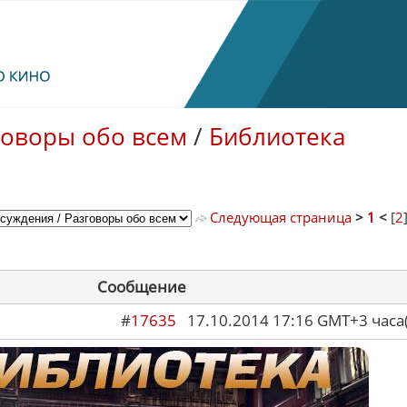
говоры обо всем
/
Библиотека
Следующая страница
>
1
<
[
2
Сообщение
#
17635
17.10.2014 17:16 GMT+3 ча