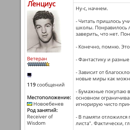
Ленциус
Ну-с, начнем.
- Читать пришлось учи
школы. Понравилось 
заверить, что нет. П
- Конечно, помню. Это
Ветеран
- Фантастику и разны
- Зависит от благоскл
новые миры как можн
119
сообщений
- Бумажные покупаю в
Местоположение:
основном ограничива
Новоебенев
игнорирую чисто при
Род занятий:
Receiver of
- В памяти отложился
Wisdom
листа". Фактически, г