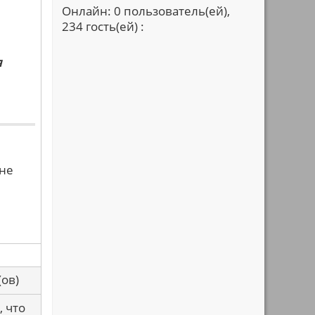
Онлайн: 0 пользователь(ей),
234 гость(ей) :
я
 не
са(ов)
, что