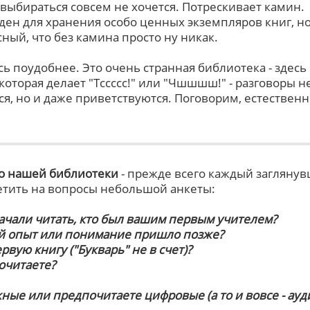
 выбираться совсем не хочется. Потрескивает камин.
ден для хранения особо ценных экземпляров книг, но
сный, что без камина просто ну никак.
ь поудобнее. Это очень странная библиотека - здесь
оторая делает "Тссссс!" или "Чшшшш!" - разговоры н
я, но и даже приветствуются. Поговорим, естественн
о нашей библиотеки
- прежде всего каждый загляну
етить на вопросы небольшой анкеты:
начали читать, кто был вашим первым учителем?
й опыт или понимание пришло позже?
рвую книгу ("Букварь" не в счет)?
очитаете?
ные или предпочитаете цифровые (а то и вовсе - ауди