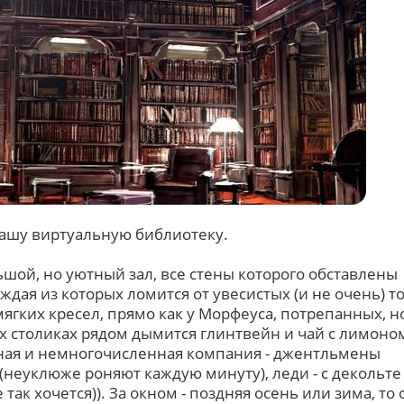
нашу виртуальную библиотеку.
ьшой, но уютный зал, все стены которого обставлены
дая из которых ломится от увесистых (и не очень) т
мягких кресел, прямо как у Морфеуса, потрепанных, н
 столиках рядом дымится глинтвейн и чай с лимоно
тная и немногочисленная компания - джентльмены
(неуклюже роняют каждую минуту), леди - с декольте 
так хочется)). За окном - поздняя осень или зима, то