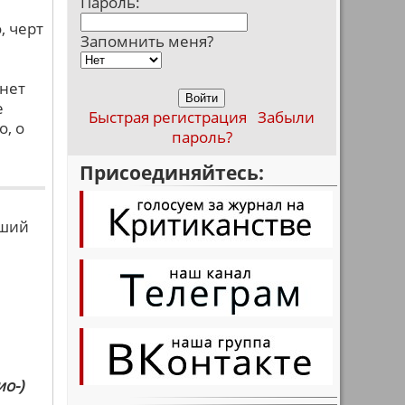
Пароль:
, черт
Запомнить меня?
 нет
е
Быстрая регистрация
Забыли
о, о
пароль?
Присоединяйтесь:
вший
о-)