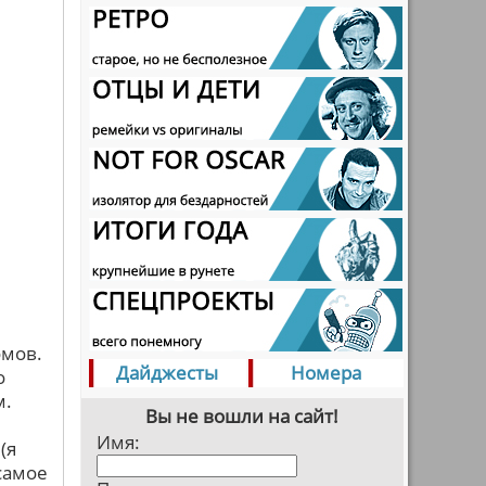
омов.
Дайджесты
Номера
о
м.
Вы не вошли на сайт!
Имя:
(я
 самое