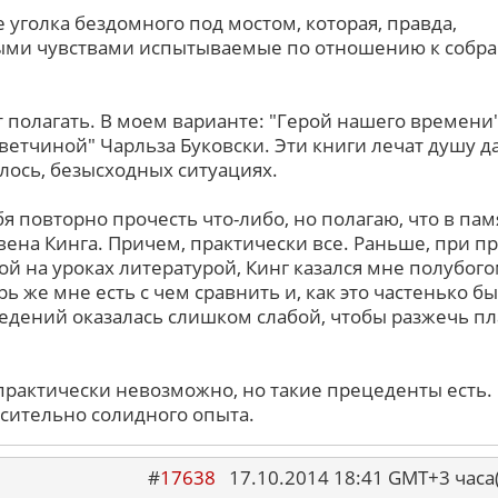
 уголка бездомного под мостом, которая, правда,
ыми чувствами испытываемые по отношению к собр
оит полагать. В моем варианте: "Герой нашего времени
ветчиной" Чарльза Буковски. Эти книги лечат душу д
алось, безысходных ситуациях.
бя повторно прочесть что-либо, но полагаю, что в пам
ивена Кинга. Причем, практически все. Раньше, при 
ой на уроках литературой, Кинг казался мне полубого
ь же мне есть с чем сравнить и, как это частенько бы
едений оказалась слишком слабой, чтобы разжечь п
 практически невозможно, но такие прецеденты есть.
осительно солидного опыта.
#
17638
17.10.2014 18:41 GMT+3 ча