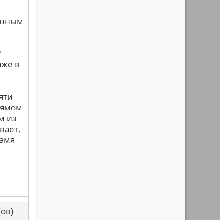
анным
"
аже в
яти
прямом
м из
вает,
ламя
са(ов)