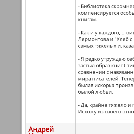
- Библиотека скромнее
компенсируется особ
книгам.
- Как и у каждого, ст
Лермонтова и "Хлеб с 
самых тяжелых и, каз
- Я редко утруждаю се
застыл образ книг Ст
сравнении с навязанн
мира писателей. Тепер
былая искорка произв
былой любви.
- Да, крайне тяжело и
Исхожу из своего отн
Андрей