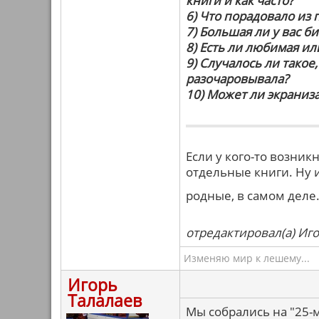
книги и как часто?
6) Что порадовало из
7) Большая ли у вас б
8) Есть ли любимая или
9) Случалось ли такое
разочаровывала?
10) Может ли экраниз
Если у кого-то возни
отдельные книги. Ну и
родные, в самом деле
отредактировал(а) Иго
Изменяю мир к лешему...
Игорь
Талалаев
Мы собрались на "25-м