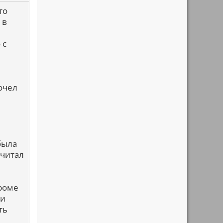
то
 в
 с
рочел
была
 читал
Кроме
ми
ть