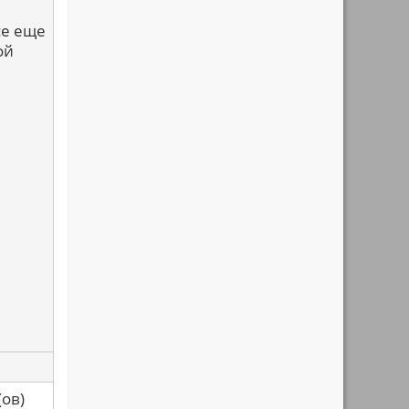
се еще
ой
са(ов)