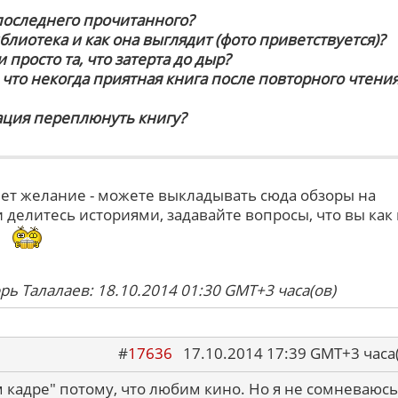
 последнего прочитанного?
иблиотека и как она выглядит (фото приветствуется)?
 просто та, что затерта до дыр?
, что некогда приятная книга после повторного чтени
ация переплюнуть книгу?
кнет желание - можете выкладывать сюда обзоры на
 делитесь историями, задавайте вопросы, что вы как
.
рь Талалаев: 18.10.2014 01:30 GMT+3 часа(ов)
#
17636
17.10.2014 17:39 GMT+3 ча
 кадре" потому, что любим кино. Но я не сомневаюсь