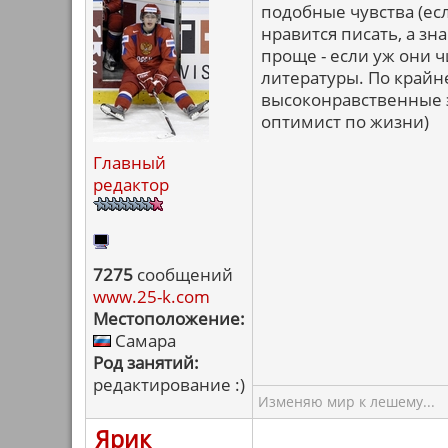
подобные чувства (ес
нравится писать, а зн
проще - если уж они ч
литературы. По крайне
высоконравственные э
оптимист по жизни)
Главный
редактор
7275
сообщений
www.25-k.com
Местоположение:
Самара
Род занятий:
редактирование :)
Изменяю мир к лешему...
Ярик