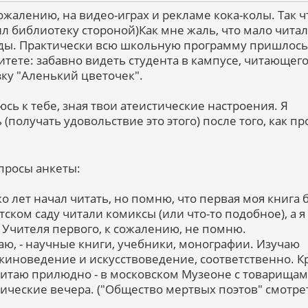
сожалению, на видео-играх и рекламе кока-колы. Так ч
л библиотеку стороной)Как мне жаль, что мало читал
оды. Практически всю школьную программу пришлось
тете: забавно видеть студента в кампусе, читающего
ку "Аленький цветочек".
юсь к тебе, зная твои атеистические настроения. Я
 (получать удовольствие это этого) после того, как п
опросы анкеты:
ько лет начал читать, но помню, что первая моя книга 
тском саду читали комиксы (или что-то подобное), а я
 Учителя первого, к сожалению, не помню.
итаю, - научные книги, учебники, монографии. Изучаю
 киноведение и искусствоведение, соответственно. 
 читаю прилюдно - в московском Музеоне с товарища
тические вечера. ("Общество мертвых поэтов" смотре