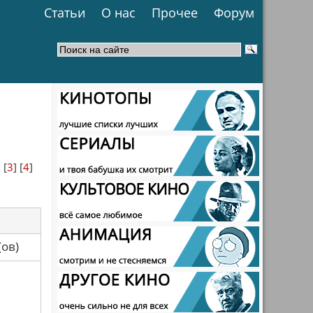
Статьи
О нас
Прочее
Форум
] [
3
] [
4
]
са(ов)