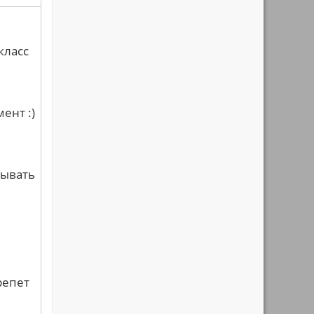
класс
ент :)
рывать
репет