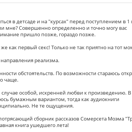
ться в детсаде и на "курсах" перед поступлением в 1 
ли мне? Совершенно определенно и точно могу вас
онимание пришло позже, гораздо позже.
 же как первый секс! Только не так приятно на тот мом
е направления реализма.
онности обстоятельств. По возможности стараюсь отк
о чаще.
 случае особой, искренней любви к произведению. В
юсь бумажным вариантом, тогда как аудиокниги
нципиально. Не те ощущения.
 потрясающий сборник рассказов Сомерсета Моэма "Т
лавная книга ушедшего лета!