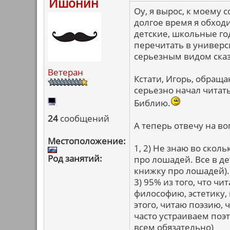
Ишонин
Оу, я вырос, к моему 
долгое время я обходи
детские, школьные г
перечитать в универси
серьезным видом сказ
Ветеран
Кстати, Игорь, обраща
серьезно начал читать
Библию.
24
сообщений
А теперь отвечу на в
Местоположение:
1, 2) Не знаю во скол
Род занятий:
про лошадей. Все в де
книжку про лошадей).
3) 95% из того, что ч
философию, эстетику,
этого, читаю поэзию,
часто устраиваем поэ
всем обязательно)