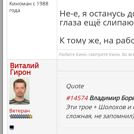
Киноман с 1988
года
Не-е, я останусь 
глаза ещё слипают
К тому же, на раб
Любите Кино, смотрите Кино. Во вс
Виталий
Гирон
Quote
#14574
Владимир Бори
Эти трое + Шолохов и 
Ветеран
сложная, не запомнил)