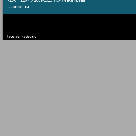
«25-й кадр» © 2009-2025. Почти все права
защищены
Работает на Seditio