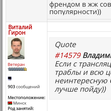
френдом в жж сов
популярности))
Виталий
Гирон
Quote
#14579
Владими
Если с трансля
Ветеран
траблы и всю 
неинтересную С
903
сообщений
лучше пойду))
Местоположение:
Минск
Род занятий: