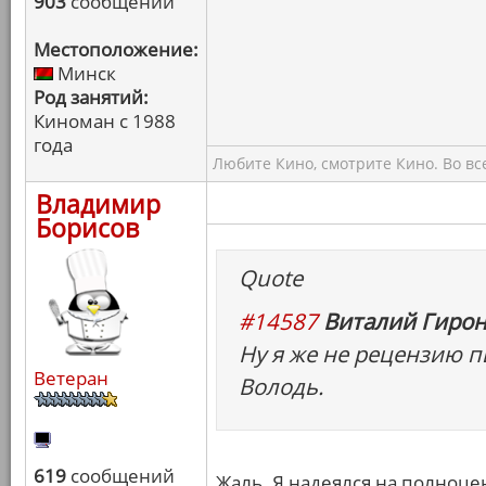
903
сообщений
Местоположение:
Минск
Род занятий:
Киноман с 1988
года
Любите Кино, смотрите Кино. Во вс
Владимир
Борисов
Quote
#14587
Виталий Гирон
Ну я же не рецензию п
Ветеран
Володь.
619
сообщений
Жаль. Я надеялся на полноце