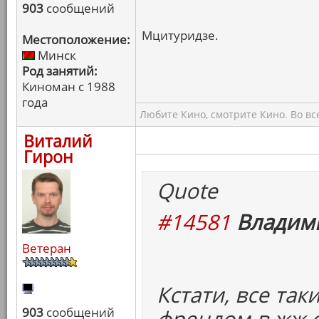
903
сообщений
Мцитуридзе.
Местоположение:
Минск
Род занятий:
Киноман с 1988
года
Любите Кино, смотрите Кино. Во вс
Виталий
Гирон
Quote
#14581
Владими
Ветеран
Кстати, все так
903
сообщений
френдом в жж с