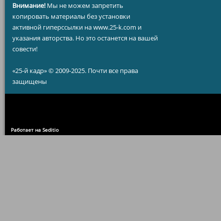
Внимание!
Мы не можем запретить
копировать материалы без установки
активной гиперссылки на www.25-k.com и
указания авторства. Но это останется на вашей
совести!
«25-й кадр» © 2009-2025. Почти все права
защищены
Работает на Seditio