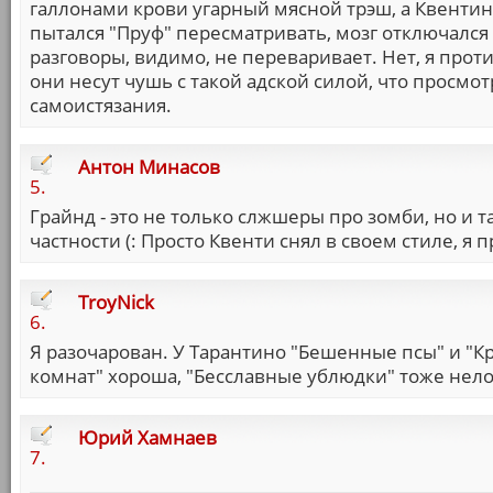
галлонами крови угарный мясной трэш, а Квентин 
пытался "Пруф" пересматривать, мозг отключался 
разговоры, видимо, не переваривает. Нет, я про
они несут чушь с такой адской силой, что просмо
самоистязания.
Антон Минасов
5.
Грайнд - это не только слжшеры про зомби, но и 
частности (: Просто Квенти снял в своем стиле, я
TroyNick
6.
Я разочарован. У Тарантино "Бешенные псы" и "К
комнат" хороша, "Бесславные ублюдки" тоже нелох
Юрий Хамнаев
7.