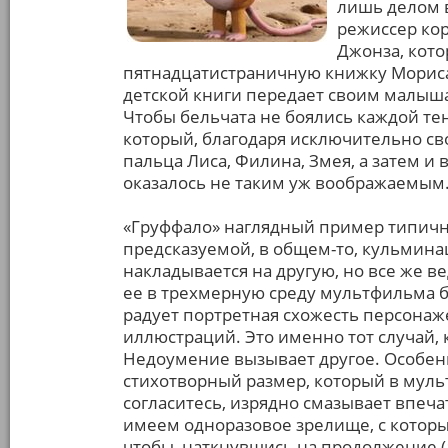
лишь делом в
режиссер ко
Джонза, кото
пятнадцатистраничную книжку Мориса
детской книги передает своим малыш
Чтобы бельчата не боялись каждой те
который, благодаря исключительно св
пальца Лиса, Филина, Змея, а затем и
оказалось не таким уж воображаемым
«Груффало» наглядный пример типичной
предсказуемой, в общем-то, кульмина
накладывается на другую, но все же в
ее в трехмерную среду мультфильма б
радует портретная схожесть персона
иллюстраций. Это именно тот случай, 
Недоумение вызывает другое. Особенн
стихотворный размер, который в муль
согласитесь, изрядно смазывает впеча
имеем одноразовое зрелище, с которы
чтобы, наткнувшись на продолжение (