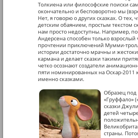
Толкиена или философские поиски сам
окончательно и бесповоротно мы (взр
Нет, я говорю о других сказках. О тех
детским обаянием, простым текстом с
нам просто недоступны. Например, по
Андерсена способен только взрослый ч
прочтении приключений Мумми-тролле
истории достаточно мрачны и жестоки
кармана и делает сказки такими притя
четко осознают создатели анимационны
пяти номинированных на Оскар-2011
именно сказками.
Образец под
«Груффало» (
сказки Джули
детей четыре
положительны
Великобрита
страны. Пото