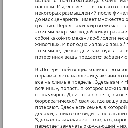
выполненная на основе детской книжк
настрой. И дело здесь не только в сю
некоторых размышлений после финальн
до нас сценаристы, имеет множество 
грустью. Перед нами мир возможного 
этом мире кроме людей живут разные
собой какой-то механико-биологичес
животных. И вот одна из таких вещей 
этом мире, где каждый замкнулся на се
потерянная вещь предается забвению 
В «Потерянной вещи» количество иро
поразмыслить на единицу экранного 
все мыслимые пределы. Здесь вам и 
всячины», попасть в которое можно л
формуляров. Да и попав в него, вы все
бюрократической свалке, где вашу ве
потеряют. Здесь есть семья, в которой
делами, и никто не видит и не слышит
Здесь есть замечание о том, что, взро
перестает замечать окружающий мир. 