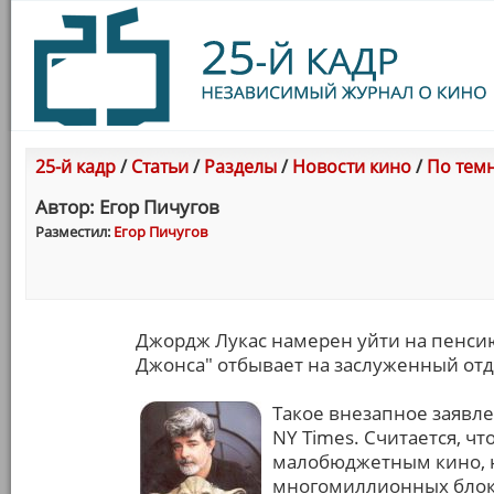
25-й кадр
/
Статьи
/
Разделы
/
Новости кино
/
По тем
Автор: Егор Пичугов
Разместил:
Егор Пичугов
Джордж Лукас намерен уйти на пенсию
Джонса" отбывает на заслуженный отд
Такое внезапное заявл
NY Times. Считается, ч
малобюджетным кино, н
многомиллионных блок