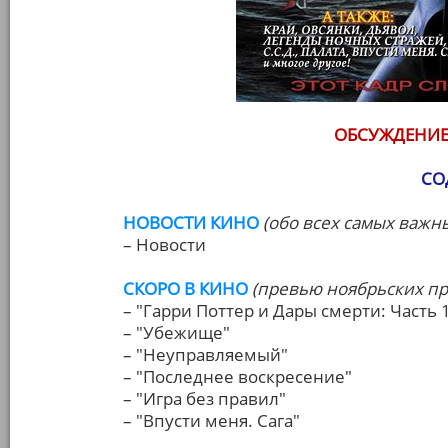
ОБСУЖДЕНИЕ
СО
НОВОСТИ КИНО
(обо всех самых важн
– Новости
СКОРО В КИНО
(превью ноябрьских п
– "Гарри Поттер и Дары смерти: Часть 
– "Убежище"
– "Неуправляемый"
– "Последнее воскресение"
– "Игра без правил"
– "Впусти меня. Сага"