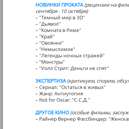
НОВИНКИ ПРОКАТА
(рецензии на фил
сентября - 10 октября)
– "Темный мир в 3D"
– "Дьявол"
– "Комната в Риме"
– "Край"
– "Овсянки"
– "Немыслимое"
– "Легенды ночных стражей"
– "Монстры"
– "Уолл Стрит: Деньги не спят"
ЭКСПЕРТИЗА
(критикуем, спорим, обс
– Сериал: "Остаться в живых"
– Жанр: Антиутопия
– Not for Oscar: "С.С.Д."
ДРУГОЕ КИНО
(особые фильмы, заслу
– Райнер Вернер Фассбиндер: "Женска