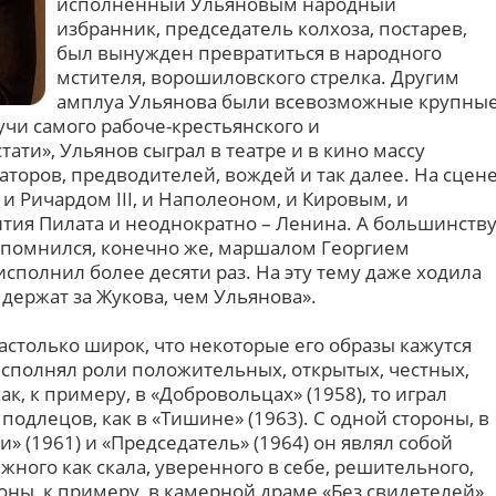
исполненный Ульяновым народный
избранник, председатель колхоза, постарев,
был вынужден превратиться в народного
мстителя, ворошиловского стрелка. Другим
амплуа Ульянова были всевозможные крупны
чи самого рабоче-крестьянского и
тати», Ульянов сыграл в театре и в кино массу
торов, предводителей, вождей и так далее. На сцен
 и Ричардом III, и Наполеоном, и Кировым, и
нтия Пилата и неоднократно – Ленина. А большинств
запомнился, конечно же, маршалом Георгием
исполнил более десяти раз. На эту тему даже ходила
держат за Жукова, чем Ульянова».
столько широк, что некоторые его образы кажутся
сполнял роли положительных, открытых, честных,
ак, к примеру, в «Добровольцах» (1958), то играл
длецов, как в «Тишине» (1963). С одной стороны, в
ти» (1961) и «Председатель» (1964) он являл собой
жного как скала, уверенного в себе, решительного,
роны, к примеру, в камерной драме «Без свидетелей»