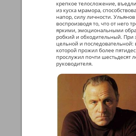
крепкое телосложение, въедли
из куска мрамора, способствов
напор, силу личности. Ульяно
воспроизводя то, что от него т
яркими, эмоциональными образ
робкий и обходительный. При 
цельной и последовательной: 
которой прожил более пятидесят
прослужил почти шестьдесят ле
руководителя.