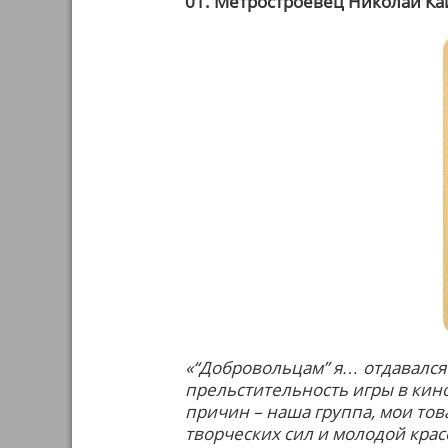
01. Метростроевец Николай Ка
«“Добровольцам” я… отдавался
прельстительность игры в кино
причин – наша группа, мои тов
творческих сил и молодой крас