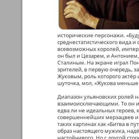
исторические персонажи. «Буду
среднестатистического вида и с
всевозможных королей, импера
он был и Цезарем, и Антонием,
Сталиным. На экране играл По
зрителей, в первую очередь, 
Жуковым, роль которого актёр 
шуточка, мол, «Жукова меньше 
Диапазон ульяновских ролей на
взаимоисключающими. То он и
едва ли не идеальных героев, к
совершеннейших мерзацвев и по
таких картинах как «Битва в пу
образ настоящего мужика, надё
настойчивого. Но с другой сто