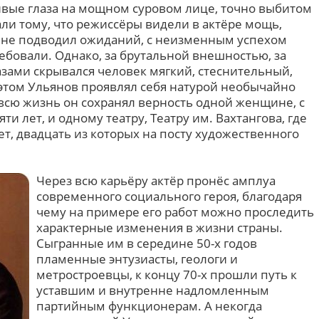
вые глаза на мощном суровом лице, точно выбитом
али тому, что режиссёры видели в актёре мощь,
в не подводил ожиданий, с неизменным успехом
ребовали. Однако, за брутальной внешностью, за
ами скрывался человек мягкий, стеснительный,
этом Ульянов проявлял себя натурой необычайно
всю жизнь он сохранял верность одной женщине, с
и лет, и одному театру, Театру им. Вахтангова, где
т, двадцать из которых на посту художественного
Через всю карьёру актёр пронёс амплуа
современного социального героя, благодаря
чему на примере его работ можно проследить
характерные изменения в жизни страны.
Сыгранные им в середине 50-х годов
пламенные энтузиасты, геологи и
метростроевцы, к концу 70-х прошли путь к
уставшим и внутренне надломленным
партийным функционерам. А некогда