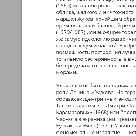
(1983) исполнял роль героя, н
облика, жалкого и ничтожного.
маршал Жуков, ярчайшим обра
время как роли баловней режим
(1979/1987) или экс-директора
же самую идеологию развенчив
народных дум и чаяний. В «Пре
возможность построения лучше
тотальную растерянность, а в «
беспредела и готовность восс
мерами.
Ульянов мог быть холодным и
роли Ленина и Жукова. Но гора
образах эксцентричных, эмоци
Таким является его Дмитрий Ка
Карамазовых» (1968) или бело
Чарнота в экранизации произ
Булгакова «Бег» (1970). Ульян
феноменально играл сцены ист