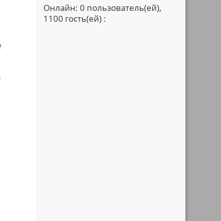
Онлайн: 0 пользователь(ей),
1100 гость(ей) :
е
е
у