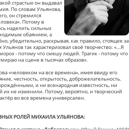
какой страстью он выдавал
мия. По словам Ульянова,
его, он стремился
еловека». Потому в
ось наделить сильных
бходимым обаянием, а
о, убедительно, раскрывая, как правило, стоящее за
 Ульянов так характеризовал своё творчество: «...Я
оморох - потому что смешу людей. Трагик - потому что
мираю на сцене в тысячах образов».
ва «человеком на все времена», имея ввиду его
аяние, честность, открытость, доброжелательность.
врождёнными, и ни всенародная известность, ни
 их не изменили. Потому, вероятно, и творческий
м актёр во все времена универсален.
ВНЫХ РОЛЕЙ МИХАИЛА УЛЬЯНОВА: