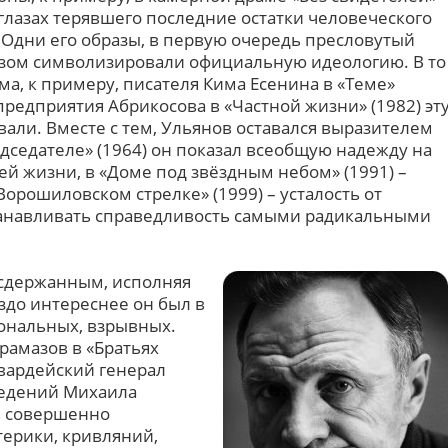
а глазах терявшего последние остатки человеческого
 Одни его образы, в первую очередь пресловутый
зом символизировали официальную идеологию. В то
а, к примеру, писателя Кима Есенина в «Теме»
 предприятия Абрикосова в «Частной жизни» (1982) эт
али. Вместе с тем, Ульянов оставался выразителем
дседателе» (1964) он показал всеобщую надежду на
й жизни, в «Доме под звёздным небом» (1991) –
Ворошиловском стрелке» (1999) – усталость от
танавливать справедливость самыми радикальными
 сдержанным, исполняя
здо интереснее он был в
ональных, взрывных.
рамазов в «Братьях
гвардейский генерал
ведений Михаила
ов совершенно
ерики, кривляний,