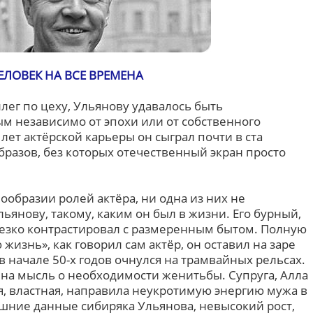
ЕЛОВЕК НА ВСЕ ВРЕМЕНА
ллег по цеху, Ульянову удавалось быть
 независимо от эпохи или от собственного
т лет актёрской карьеры он сыграл почти в ста
образов, без которых отечественный экран просто
ообразии ролей актёра, ни одна из них не
ьянову, такому, каким он был в жизни. Его бурный,
езко контрастировал с размеренным бытом. Полную
 жизнь», как говорил сам актёр, он оставил на заре
в начале 50-х годов очнулся на трамвайных рельсах.
на мысль о необходимости женитьбы. Супруга, Алла
, властная, направила неукротимую энергию мужа в
ешние данные сибиряка Ульянова, невысокий рост,