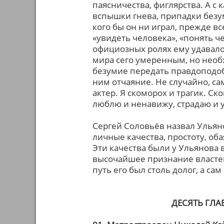
паясничества, фиглярства. А с 
вспышки гнева, припадки безу
кого бы он ни играл, прежде вс
«увидеть человека», «понять ч
официозных ролях ему удавал
мира сего умеренным, но нео
безумие передать правдоподобн
ним отчаяние. Не случайно, сам
актер. Я скоморох и трагик. Ск
люблю и ненавижу, страдаю и у
Сергей Соловьёв назвал Ульяно
личные качества, простоту, об
Эти качества были у Ульянова 
высочайшее признание властей
путь его был столь долог, а са
ДЕСЯТЬ ГЛА