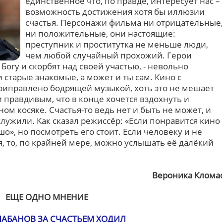
единственное что, по правде, интересует нас –
возможность достижения хотя бы иллюзии
счастья. Персонажи фильма ни отрицательные
ни положительные, они настоящие:
преступник и проститутка не меньше люди,
чем любой случайный прохожий. Герои
 Богу и скорбят над своей участью, - невольно
 старые знакомые, а может и ты сам. Кино с
иправлено бодрящей музыкой, хоть это не мешает
 правдивым, что в конце хочется вздохнуть и
ом косяке. Счастья-то ведь нет и быть не может, и
служили. Как сказал режиссёр: «Если понравится кино
шо», но посмотреть его стоит. Если человеку и не
, то, по крайней мере, можно услышать её далёкий
Вероника Клома
ЕЩЕ ОДНО МНЕНИЕ
ЛАБАНОВ ЗА СЧАСТЬЕМ ХОДИЛ