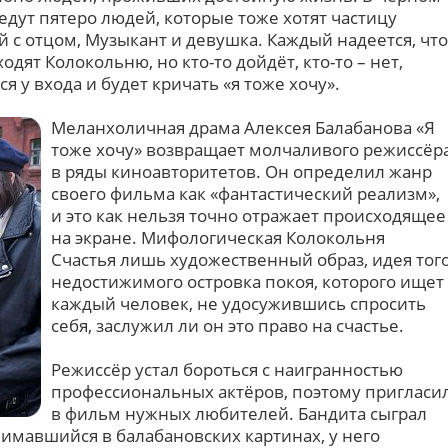
дут пятеро людей, которые тоже хотят частицу
ей с отцом, Музыкант и девушка. Каждый надеется, что
ходят Колокольню, но кто-то дойдёт, кто-то – нет,
ся у входа и будет кричать «я тоже хочу».
Меланхоличная драма Алексея Балабанова «Я
тоже хочу» возвращает молчаливого режиссёр
в ряды киноавторитетов. Он определил жанр
своего фильма как «фантастический реализм»,
и это как нельзя точно отражает происходящее
на экране. Мифологическая Колокольня
Счастья лишь художественный образ, идея тог
недостижимого островка покоя, которого ищет
каждый человек, не удосужившись спросить
себя, заслужил ли он это право на счастье.
Режиссёр устал бороться с наигранностью
профессиональных актёров, поэтому пригласи
в фильм нужных любителей. Бандита сыграл
имавшийся в балабановских картинах, у него