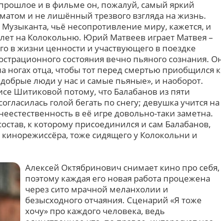
рошлое и в фильме он, пожалуй, самый яркий
матом и не лишённый трезвого взгляда на жизнь.
 Музыканта, чьё несопротивление миру, кажется, и
лет на Колокольню. Юрий Матвеев играет Матвея –
го в жизни ценности и участвующего в поездке
страционного состояния вечно пьяного сознания. О
на ногах отца, чтобы тот перед смертью приобщился к
е добрые люди у нас и самые пьяные», и наоборот.
исе Шитиковой потому, что Балабанов из пяти
огласилась голой бегать по снегу; девушка учится на
неестественность в её игре довольно-таки заметна.
состав, к которому присоединился и сам Балабанов,
– кинорежиссёра, тоже сидящего у Колокольни и
Алексей Октябринович снимает кино про себя,
поэтому каждая его новая работа процежена
через сито мрачной меланхолии и
безысходного отчаяния. Сценарий «Я тоже
хочу» про каждого человека, ведь