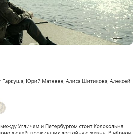
г Гаркуша, Юрий Матвеев, Алиса Шитикова, Алексей
 между Угличем и Петербургом стоит Колокольня
лоно людей, проживших достойную жизнь. В чёрном