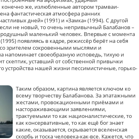
 конечно же, излюбленные автором трамваи-
лена фантастическая атмосфера ранних
астливых дней» (1991) и «Замка» (1994). С другой
 если не новый, то очень непривычный Балабанов –
бродушный маленький человек. Впервые с момента
1995) появляясь в кадре, режиссёр берёт на себя
 со зрителем сокровенными мыслями и
а напоминает своеобразную исповедь, тихую и
т скептик, уставший от собственной привычки
го устройства нашей жизни пессимистичные, горько-
Таким образом, картина является ключом ко
всему творчеству Балабанова. За эпатажными
жестами, провокационными приёмами и
настораживающими заявлениями,
трактуемыми то как националистические, то
как консервативные, то как ещё бог знает
какие, оказывается, скрывается вселенская
скорбь и тоска человека-как-все. Кажется, что