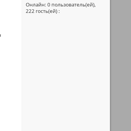
Онлайн: 0 пользователь(ей),
222 гость(ей) :
н