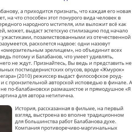
банову, а приходится признать, что каждая его новая
ает, на что способен этот понурого вида человек в
ередного народного мстителя, или выложит всё как
дей, может, выдаст эстетскую стилизацию под начало
ет ужастиками, позаимствованными из отечественной
разумеется, расколется надвое: одни назовут
– «омерзительным зрелищем», но объединит всех
ведь потому и Балабанов, что умеет удивлять,
 него не ждут. Признайтесь, Вы ведь и представить не
альных постмодернистских опусов, вроде «Жмурок»
Кочегара» (2010) режиссер выдаст философское роуд-
 и с пронзительной авторской исповедью в финале. 
, не по-балабановски размашистое и прямодушное «Я
 картина для автора нетипична.
История, рассказанная в фильме, на первый
взгляд, выстроена во вполне традиционном
для большинства работ Балабанова духе.
Компания противоречиво-маргинальных