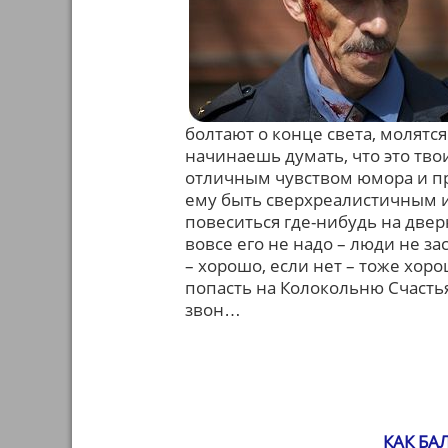
болтают о конце света, молятся
начинаешь думать, что это твои
отличным чувством юмора и пр
ему быть сверхреалистичным и
повеситься где-нибудь на дверн
вовсе его не надо – люди не за
– хорошо, если нет – тоже хоро
попасть на Колокольню Счастья
звон…
КАК БА