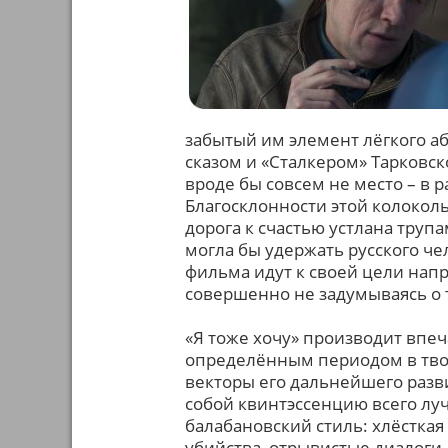
забытый им элемент лёгкого 
сказом и «Сталкером» Тарковско
вроде бы совсем не место – в 
Благосклонности этой колоколь
дорога к счастью устлана трупа
могла бы удержать русского чел
фильма идут к своей цели нап
совершенно не задумываясь о 
«Я тоже хочу» производит впе
определённым периодом в тво
векторы его дальнейшего разви
собой квинтэссенцию всего луч
балабановский стиль: хлёсткая
убийства, отрывистые диалоги