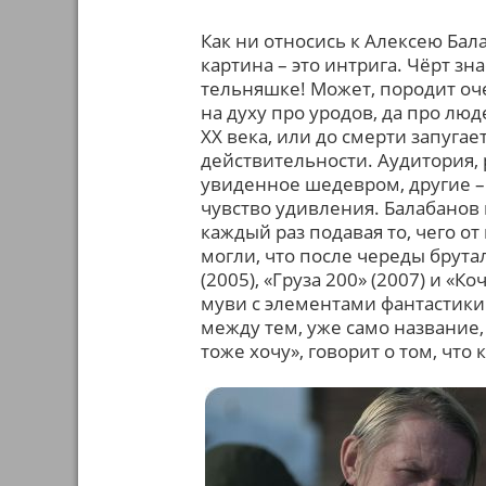
Как ни относись к Алексею Бала
картина – это интрига. Чёрт зн
тельняшке! Может, породит оч
на духу про уродов, да про лю
XX века, или до смерти запуга
действительности. Аудитория, 
увиденное шедевром, другие 
чувство удивления. Балабанов 
каждый раз подавая то, чего от
могли, что после череды брут
(2005), «Груза 200» (2007) и «
муви с элементами фантастики
между тем, уже само название
тоже хочу», говорит о том, что