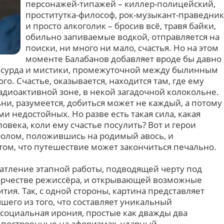
персонажей-типажей – киллер-полицейский,
проститутка-философ, рок-музыкант-праведник
и просто алкоголик – бросив всё, травя байки,
обильно запиваемые водкой, отправляется на
поиски, ни много ни мало, счастья. Но на этом
моменте Балабанов добавляет вроде бы давно
абсурда и мистики, промежуточной между былинным
го. Счастье, оказывается, находится там, где ему
радиоактивной зоне, в некой загадочной колокольне.
ни, разумеется, добиться может не каждый, а потому
ми недостойных. Но разве есть такая сила, какая
овека, коли ему счастье посулить? Вот и герои
ролом, положившись на родимый авось, и
том, что путешествие может закончиться печально.
чатление этапной работы, подводящей черту под
рчестве режиссёра, и открывающей возможные
тия. Так, с одной стороны, картина представляет
шего из того, что составляет уникальный
 социальная ирония, простые как дважды два
, построенные на афоризмах, ударный