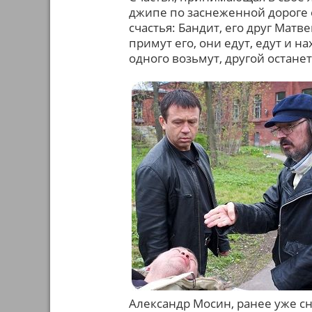
джипе по заснеженной дороге е
счастья: Бандит, его друг Матв
примут его, они едут, едут и на
одного возьмут, другой останет
Александр Мосин, ранее уже сн