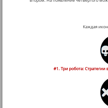
втором. На появление четвёртого мож
Каждая иконк
#1. Три робота: Стратегии в