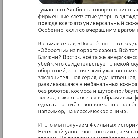
туманного Альбиона говорят и чисто а
фирменные клетчатые узоры в одежде 
прежде всего это универсальный сюже
Особенно, если со вчерашним врагом
Восьмая серия, «Погребённые в сводча
«Оборотни» из первого сезона. Всё то
Ближний Восток, всё та же американска
убей», что свидетельствует о некой с
оборотней, хтонический ужас во тьме
заключительная серия, единственная, с
развивающаяся в небанальных южноам
без роботов, космоса и шуток-прибаут
легенд тоже относится к образчикам 
едва ли третий сезон внезапно стал бы
например, на классическое аниме.
Итого мы получаем 4 сильных истории
Неплохой улов – явно пожиже, чем в п