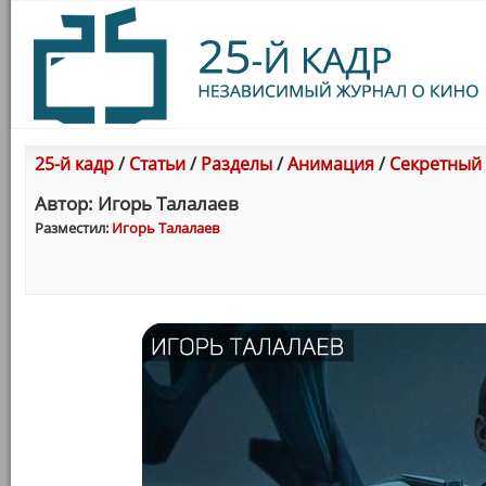
25-й кадр
/
Статьи
/
Разделы
/
Анимация
/
Секретный 
Автор: Игорь Талалаев
Разместил:
Игорь Талалаев