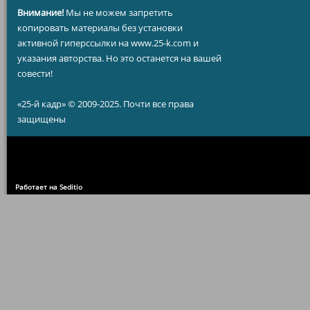
Внимание!
Мы не можем запретить
копировать материалы без установки
активной гиперссылки на www.25-k.com и
указания авторства. Но это останется на вашей
совести!
«25-й кадр» © 2009-2025. Почти все права
защищены
Работает на Seditio