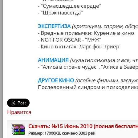
- "Сумасшедшее сердце"
- "Шрэк навсегда"
ЭКСПЕРТИЗА
(критикуем, спорим, обс
- Вредные привычки: Курение в кино
- NOT FOR OSCAR - "М+Ж"
- Кино в книгах: Ларс фон Триер
АНИМАЦИЯ
(мультипликация и все, чт
- "Алиса в стране чудес", "Алиса в Зазе
ДРУГОЕ КИНО
(особые фильмы, заслу
Послевоенный синдром и психоделика 
Нравится
Cкачать: №15 Июнь 2010 (полная бесплатн
Размер: 17000KB, скачано 3303 раз