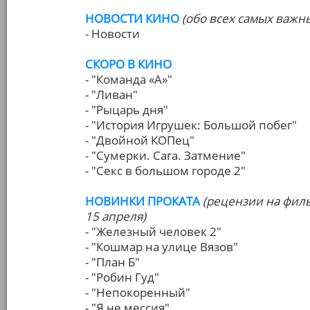
НОВОСТИ КИНО
(обо всех самых важн
- Новости
СКОРО В КИНО
- "Команда «А»"
- "Ливан"
- "Рыцарь дня"
- "История Игрушек: Большой побег"
- "Двойной КОПец"
- "Сумерки. Сага. Затмение"
- "Секс в большом городе 2"
НОВИНКИ ПРОКАТА
(рецензии на фил
15 апреля)
- "Железный человек 2"
- "Кошмар на улице Вязов"
- "План Б"
- "Робин Гуд"
- "Непокоренный"
- "Я не мессия"