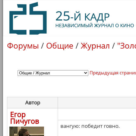
Форумы
/
Общие
/
Журнал
/
"Зол
Предыдущая страни
Автор
Егор
Пичугов
вангую: победит говно.