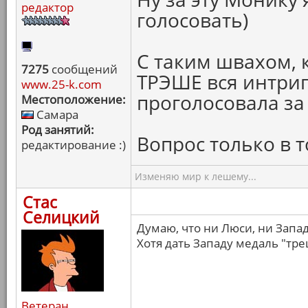
редактор
голосовать)
С таким швахом, к
7275
сообщений
ТРЭШЕ вся интриг
www.25-k.com
проголосовала за
Местоположение:
Самара
Род занятий:
Вопрос только в то
редактирование :)
Изменяю мир к лешему...
Стас
Селицкий
Думаю, что ни Люси, ни Запа
Хотя дать Западу медаль "тре
Ветеран