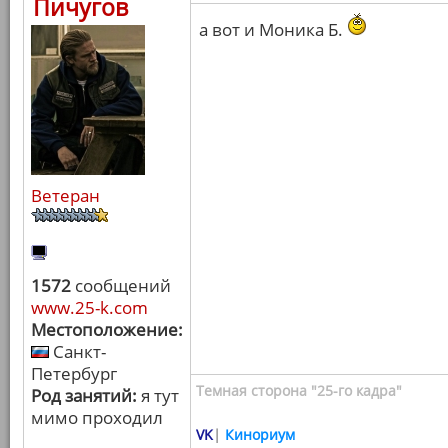
Пичугов
а вот и Моника Б.
Ветеран
1572
сообщений
www.25-k.com
Местоположение:
Санкт-
Петербург
Темная сторона "25-го кадра"
Род занятий:
я тут
мимо проходил
VK
|
Кинориум