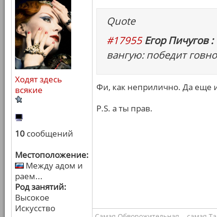
Quote
#17955
Егор Пичугов :
вангую: победит говно
Ходят здесь
Фи, как неприлично. Да еще 
всякие
P.S. а ты прав.
10
сообщений
Местоположение:
Между адом и
раем...
Род занятий:
Высокое
Искусство
Самая Обворожительная... самая Тал