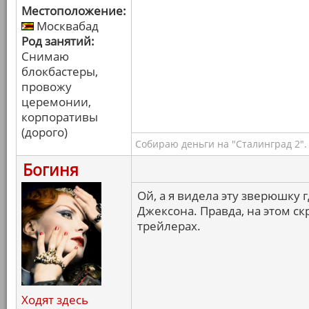
Местоположение:
Москвабад
Род занятий:
Снимаю
блокбастеры,
провожу
церемонии,
корпоративы
(дорого)
Собираю деньги на "Сталинград 2".
Богиня
Ой, а я видела эту зверюшку г
Джексона. Правда, на этом ск
трейлерах.
Ходят здесь