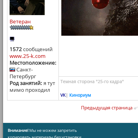
Ветеран
1572
сообщений
www.25-k.com
Местоположение:
Санкт-
Петербург
Темная сторона "25-го кадра"
Род занятий:
я тут
мимо проходил
VK
|
Кинориум
Предыдущая страница
Внимание!
Мы не можем запретить
копировать материалы без установки