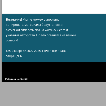
Внимание!
Мы не можем запретить
копировать материалы без установки
активной гиперссылки на www.25-k.com и
указания авторства. Но это останется на вашей
совести!
«25-й кадр» © 2009-2025. Почти все права
защищены
Работает на Seditio