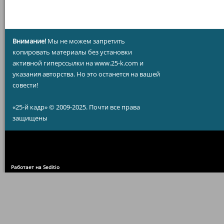
Внимание!
Мы не можем запретить
копировать материалы без установки
активной гиперссылки на www.25-k.com и
указания авторства. Но это останется на вашей
совести!
«25-й кадр» © 2009-2025. Почти все права
защищены
Работает на Seditio