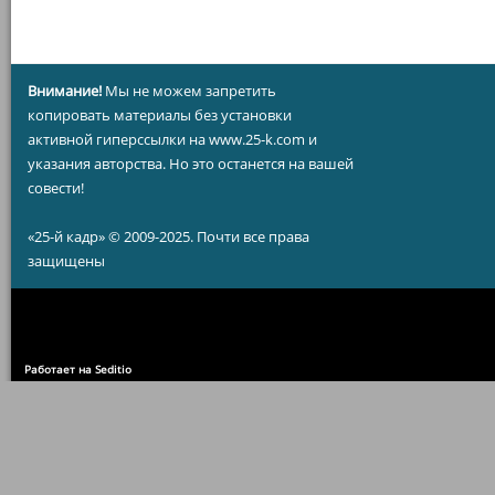
Внимание!
Мы не можем запретить
копировать материалы без установки
активной гиперссылки на www.25-k.com и
указания авторства. Но это останется на вашей
совести!
«25-й кадр» © 2009-2025. Почти все права
защищены
Работает на Seditio