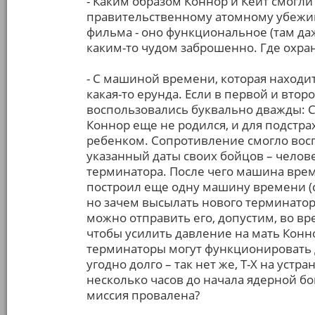
- Каким образом Коннор и Кейт смогл
правительственному атомному убежи
фильма - оно функциональное (там даж
каким-то чудом заброшенно. Где охран
- С машиной времени, которая находи
какая-то ерунда. Если в первой и вто
воспользовались буквально дважды: С
Коннор еще не родился, и для подстра
ребенком. Сопротивление смогло вос
указанный даты своих бойцов – челов
терминатора. После чего машина врем
построил еще одну машину времени (с
но зачем высылать нового терминатор
можно отправить его, допустим, во в
чтобы усилить давление на мать Конно
терминаторы могут функционировать 
угодно долго – так нет же, Т-Х на уст
несколько часов до начала ядерной бо
миссия провалена?