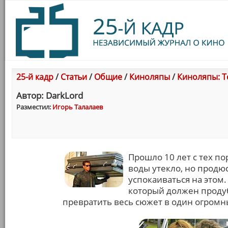
25-й кадр
/
Статьи
/
Общие
/
Киноляпы
/
Киноляпы: Те
Автор: DarkLord
Разместил:
Игорь Талалаев
Прошло 10 лет с тех по
воды утекло, но продю
успокаиваться на этом
который должен проду
превратить весь сюжет в один огромн