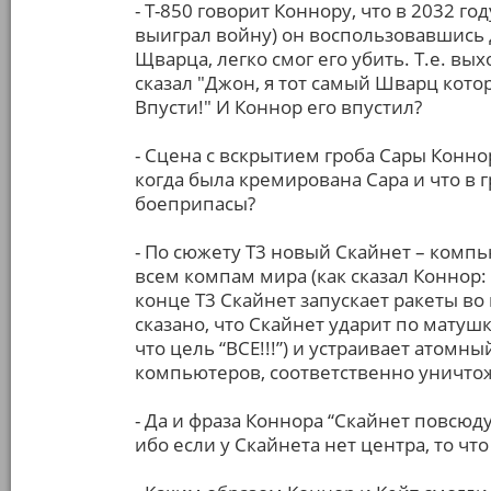
- Т-850 говорит Коннору, что в 2032 г
выиграл войну) он воспользовавшись
Щварца, легко смог его убить. Т.е. вых
сказал "Джон, я тот самый Шварц котор
Впусти!" И Коннор его впустил?
- Сцена с вскрытием гроба Сары Конно
когда была кремирована Сара и что в г
боеприпасы?
- По сюжету Т3 новый Скайнет – комп
всем компам мира (как сказал Коннор: 
конце Т3 Скайнет запускает ракеты во 
сказано, что Скайнет ударит по матушк
что цель “ВСЕ!!!”) и устраивает атомн
компьютеров, соответственно уничтож
- Да и фраза Коннора “Скайнет повсюд
ибо если у Скайнета нет центра, то чт