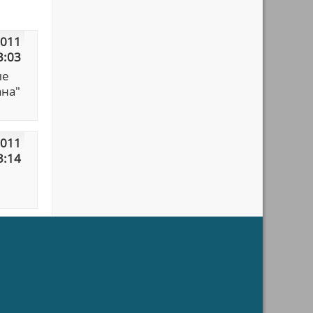
2011
3:03
ые
ана"
2011
3:14