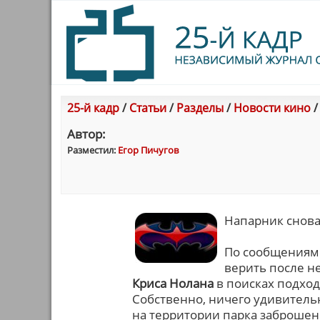
25-й кадр
/
Статьи
/
Разделы
/
Новости кино
Автор:
Разместил:
Егор Пичугов
Напарник снова
По сообщениям р
верить после н
Криса Нолана
в поисках подхо
Собственно, ничего удивительн
на территории парка заброшен