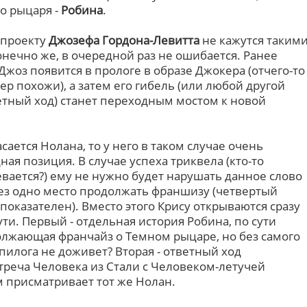
о рыцаря -
Робина
.
 проекту
Джозефа Гордона-Левитта
не кажутся таким
конечно же, в очередной раз не ошибается. Ранее
жоз появится в прологе в образе Джокера (отчего-то
ер похожи), а затем его гибель (или любой другой
ный ход) станет переходным мостом к новой
асается Нолана, то у него в таком случае очень
ная позиция. В случае успеха триквела (кто-то
вается?) ему не нужно будет нарушать данное слово
ез одно место продолжать франшизу (четвертый
показателен). Вместо этого Крису открываются сразу
ути. Первый - отдельная история Робина, по сути
лжающая франчайз о Темном рыцаре, но без самого
эпилога не доживет? Вторая - ответный ход
стреча Человека из Стали с Человеком-летучей
 присматривает тот же Нолан.