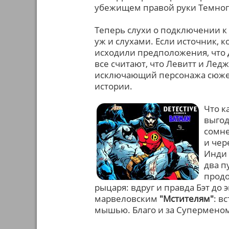
убежищем правой руки Темног
Теперь слухи о подключении к
уж и слухами. Если источник, 
исходили предположения, что Д
все считают, что Левитт и Ледж
исключающий персонажа сюжет
истории.
Что к
выгод
сомне
и чер
Инди 
два п
продо
рыцаря: вдруг и правда Бэт до 
марвеловским
"Мстителям"
: в
мышью. Благо и за Суперменом