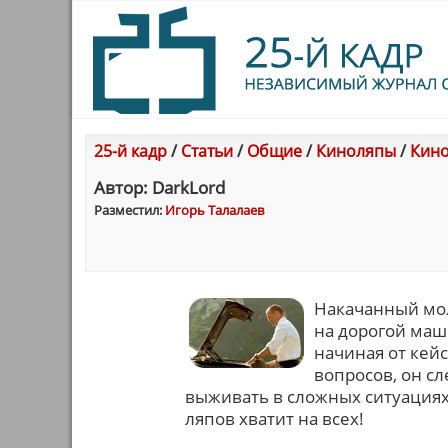
25-й кадр
/
Статьи
/
Общие
/
Киноляпы
/
Кино
Автор: DarkLord
Разместил:
Игорь Талалаев
Накачанный мол
на дорогой маш
начиная от кей
вопросов, он с
выживать в сложных ситуациях.
ляпов хватит на всех!