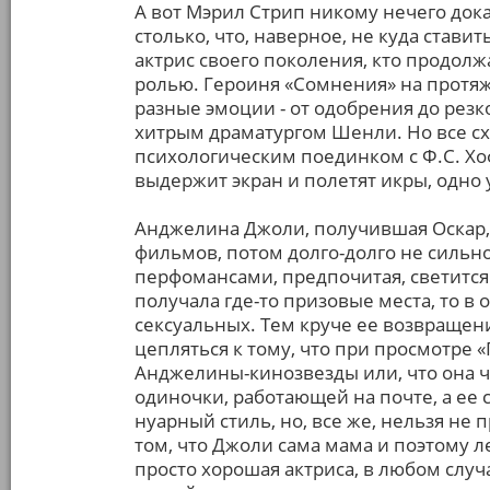
А вот Мэрил Стрип никому нечего доказ
столько, что, наверное, не куда ставит
актрис своего поколения, кто продол
ролью. Героиня «Сомнения» на протя
разные эмоции - от одобрения до резк
хитрым драматургом Шенли. Но все схо
психологическим поединком с Ф.С. Хоф
выдержит экран и полетят икры, одно 
Анджелина Джоли, получившая Оскар, 
фильмов, потом долго-долго не сильн
перфомансами, предпочитая, светится 
получала где-то призовые места, то в
сексуальных. Тем круче ее возвращен
цепляться к тому, что при просмотре 
Анджелины-кинозвезды или, что она ч
одиночки, работающей на почте, а ее 
нуарный стиль, но, все же, нельзя не 
том, что Джоли сама мама и поэтому ле
просто хорошая актриса, в любом случ