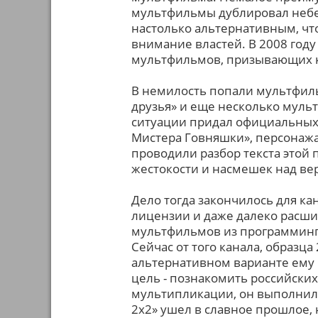
мультфильмы дублировал небе
настолько альтернативным, что
внимание властей. В 2008 год
мультфильмов, призывающих к
В немилость попали мультфил
друзья» и еще несколько муль
ситуации придал официальных
Мистера Говняшки», персонажа
проводили разбор текста этой
жестокости и насмешек над ве
Дело тогда закончилось для ка
лицензии и даже далеко расши
мультфильмов из программинга
Сейчас от того канала, образца
альтернативном варианте ему 
цель - познакомить российски
мультипликации, он выполнил.
2x2» ушел в славное прошлое, 