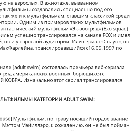
ую на взрослых. В ажиотаже, вызванном
мультфильмы создавались специально под его
 так же и к мультфильмам, ставшим классикой среди
удитории. Одним из примеров таких мультфильмов
антастический мультфильм «Эк-зоотряд» (Exo squad)
тфильм успешно транслировался на канале FOX и имел
, но и у взрослой аудитории. Или сериал «Спаун», по
МакФарлейна, транслировавшийся с16.05.1997 по
анале [adult swim] состоялась премьера веб-сериала
й отряд американских военных, борющихся с
й КОБРА. Изначально этот сериал транслировался
ЛЬТФИЛЬМЫ КАТЕГОРИИ ADULT SWIM:
ouse)
Мультфильм, по праву носящий гордое звание
м Мэттом Мэйиллэро, к сожалению, он не был пойман