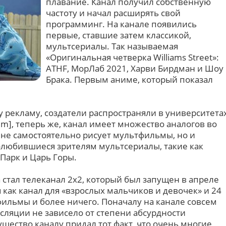
плавание. Канал получил собственную
частоту и начал расширять свой
программинг. На канале появились
первые, ставшие затем классикой,
мультсериалы. Так называемая
«Оригинальная четверка Williams Street»:
ATHF, МорЛаб 2021, Харви Бирдман и Шоу
Брака. Первым аниме, который показал
у рекламу, создатели распространяли в университета
wim], теперь же, канал имеет множество аналогов во
 не самостоятельно рисует мультфильмы, но и
олюбившиеся зрителям мультсериалы, такие как
арк и Царь Горы.
а стал телеканал 2x2, который был запущен в апреле
 как канал для «взрослых мальчиков и девочек» и 24
фильмы и более ничего. Поначалу на канале совсем
сляции не зависело от степени абсурдности
ество каналу придал тот факт, что очень многие