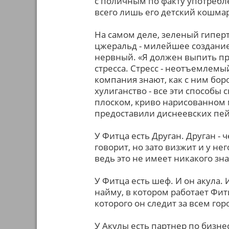
с поличным по факту употребл
всего лишь его детский кошмар.
На самом деле, зеленый гипе
цжеральд - милейшее создание.
нервный. «Я должен выпить преж
стресса. Стресс - неотъемлемы
компания знают, как с ним бор
хулиганство - все эти способы
плоском, криво нарисованном 
предоставили диснеевских пей
У Фитца есть Друган. Друган - 
говорит, но зато визжит и у не
ведь это не имеет никакого зн
У Фитца есть шеф. И он акула. 
найму, в котором работает Фит
которого он следит за всем гор
У Акулы есть партнер по бизне