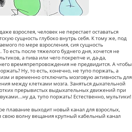
даже взрослея, человек не перестает оставаться
тскую сущность глубоко внутрь себя. К тому же, под
аемого по мере взросления, сия сущность
 То есть после тяжелого буднего дня, хочется не
ьтиков, а пива или чего покрепче и, да-да,
рнего времяпрепровождения не предвидится. А чтобы
оржать? Ну, то есть, конечно, не тупо поржать, а
изм и временно отключить мозговую активность для
ения между клетками мозга. Заняться дыхательной
оротких прерывистых выдыхательных движений при
уками...ну да, тупо поржать! Естественно, мультики!
ное плавание выходит новый канал для взрослых,
л свою волну вещания крупный кабельный канал