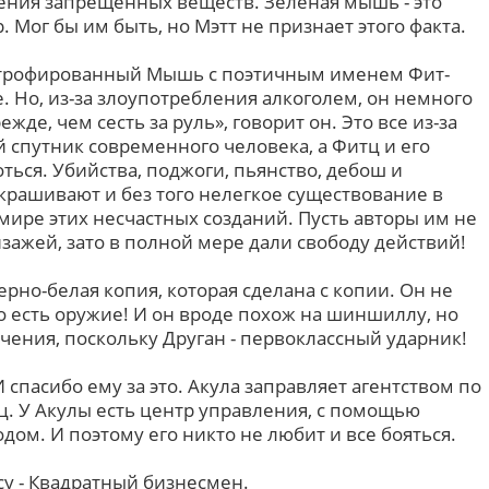
ения запрещенных веществ. Зеленая мышь - это
 Мог бы им быть, но Мэтт не признает этого факта.
ртрофированный Мышь с поэтичным именем Фит-
 Но, из-за злоупотребления алкоголем, он немного
де, чем сесть за руль», говорит он. Это все из-за
й спутник современного человека, а Фитц и его
оться. Убийства, поджоги, пьянство, дебош и
 скрашивают и без того нелегкое существование в
мире этих несчастных созданий. Пусть авторы им не
зажей, зато в полной мере дали свободу действий!
черно-белая копия, которая сделана с копии. Он не
го есть оружие! И он вроде похож на шиншиллу, но
ачения, поскольку Друган - первоклассный ударник!
И спасибо ему за это. Акула заправляет агентством по
ц. У Акулы есть центр управления, с помощью
одом. И поэтому его никто не любит и все бояться.
су - Квадратный бизнесмен.