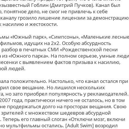
зызвестный Гоблин (Дмитрий Пучков). Канал был
, понятное дело, не смог не привлечь к себе
у каналу грозило лишение лицензии за демонстрацию
 насилию и жестокости.
ьмы «Южный парк», «Симпсоны», «Маленькие лесны
тфильмов, идущих на 2x2. Особую абсурдность
 разбор в печатных СМИ «Рождественской песни
 из «Южного парка». На полном серьезе, умные люд
 песенки с выявлением фактов призыва к насилию,
рой людей.
нала положительно. Настолько, что канал остался при
рил свое вещание. Но лишился нескольких
, но зато приобрел популярность у рекламодателей.
 2007 года, практически ничего не осталось, но в том
не продержаться долго на просторах вещания. Свою
х зрителей с множеством шедевров абсурдной
 Теперь его главный слоган «Отключи мозг, включи
но мультфильмы остались. [Adult Swim] возродил