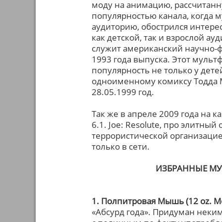
моду на анимацию, рассчитанн
популярностью канала, когда 
аудиторию, обострился интерес
как детской, так и взрослой а
служит американский научно-ф
1993 года выпуска. Этот муль
популярность не только у детей
одноименному комиксу Тодда 
28.05.1999 год.
Так же в апреле 2009 года на к
6.1. Joe: Resolute, про элитны
террористической организацие
только в сети.
ИЗБРАННЫЕ МУ
1. Полпитровая Мышь (12 oz. M
«Абсурд года». Придуман неки