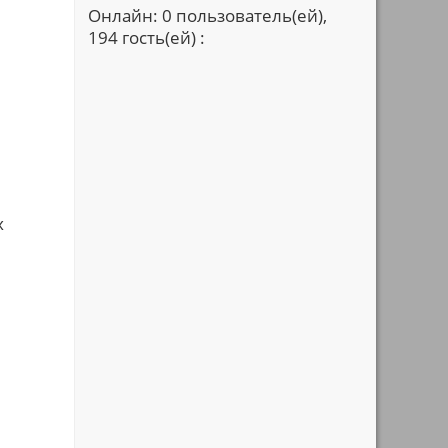
Онлайн: 0 пользователь(ей),
194 гость(ей) :
х