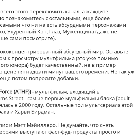
 всего этого переключить канал, а жаждите
но познакомитесь с остальными, еще более
самыми что ни на есть абсурдными персонажами
жо, Укуренный Коп, Глаз, Муженщина (даже не
учше сами посмотрите).
сококонцентрированный абсурдный мир. Оставьте
сом к просмотру мультфильма (это уже помимо
ого юмора) будет качественный, не в пример
по цене пятнадцати минут вашего времени. Не так уж
е еще потом попросите добавки.
Force (ATHF))
- мультфильм, входящий в
ams Street - самые первые мульфильмы блока [adult
ялась в 2000 году. Остальные три мультсериала этой
рака и Харви Бирдман.
ис и Мэтт Мэйиллеро. Не думайте, что снять
ероями выступают фаст-фуд- продукты просто и