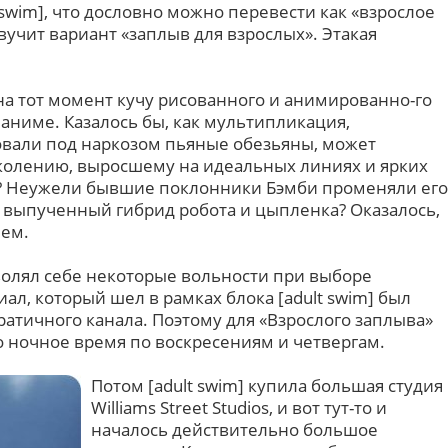
 swim], что дословно можно перевести как «взрослое
звучит вариант «заплыв для взрослых». Этакая
а тот момент кучу рисованного и анимированно-го
 аниме. Казалось бы, как мультипликация,
совали под наркозом пьяные обезьяны, может
колению, выросшему на идеальных линиях и ярких
? Неужели бывшие поклонники Бэмби променяли его
 выпученный гибрид робота и цыпленка? Оказалось,
ием.
зволял себе некоторые вольности при выборе
ал, который шел в рамках блока [adult swim] был
ратичного канала. Поэтому для «Взрослого заплыва»
ночное время по воскресениям и четвергам.
Потом [adult swim] купила большая студия
Williams Street Studios, и вот тут-то и
началось действительно большое