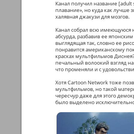
Канал получил название [adult
плавание», но куда как лучше 
халявная джакузи для мозгов.
Канал собрал всю имеющуюся н
абсурда, разбавив ее японским
выглядящая так, словно ее ри
понравится американскому по
красках мультфильмов Диснея
печальный волоокий взгляд на
что променяли и с удовольств
Хотя Cartoon Network тоже по
мультфильмов, но такой матери
чересчур даже для этого демок
было выделено исключительно 