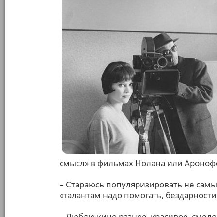
смысл» в фильмах Нолана или Ароноф
– Стараюсь популяризировать не сам
«талантам надо помогать, бездарност
– Люблю кино разное, красивое, смело