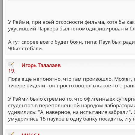
У Рейми, при всей отсосности фильма, хотя бы ка
укусивший Паркера был геномодифицирован и бла,
А тут скорее всего будет боян, типа: Паук был ра
90ых стебали.
Игорь Талалаев
19.
Пока еще непонятно, что там произошло. Может, 
тизере видели - он просто вошел в какое-то стра
У Рэйми было стремно то, что офигенныех суперп
студентов в переполненной народом лаборатории,
удивились: "А, наверное, на испытания забрали".
умудрились 15 пауков в одну банку посадить, и у 