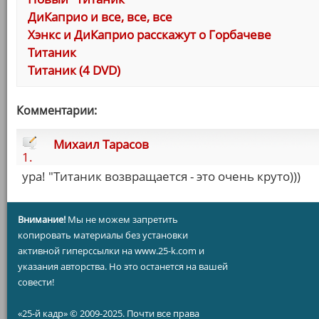
ДиКаприо и все, все, все
Хэнкс и ДиКаприо расскажут о Горбачеве
Титаник
Титаник (4 DVD)
Комментарии:
Михаил Тарасов
1.
ура! "Титаник возвращается - это очень круто)))
Внимание!
Мы не можем запретить
копировать материалы без установки
активной гиперссылки на www.25-k.com и
указания авторства. Но это останется на вашей
совести!
«25-й кадр» © 2009-2025. Почти все права