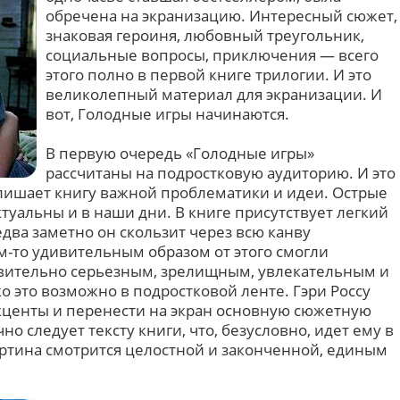
обречена на экранизацию. Интересный сюжет,
знаковая героиня, любовный треугольник,
социальные вопросы, приключения — всего
этого полно в первой книге трилогии. И это
великолепный материал для экранизации. И
вот, Голодные игры начинаются.
В первую очередь «Голодные игры»
рассчитаны на подростковую аудиторию. И это
 лишает книгу важной проблематики и идеи. Острые
ктуальны и в наши дни. В книге присутствует легкий
едва заметно он скользит через всю канву
м-то удивительным образом от этого смогли
твительно серьезным, зрелищным, увлекательным и
 это возможно в подростковой ленте. Гэри Россу
акценты и перенести на экран основную сюжетную
о следует тексту книги, что, безусловно, идет ему в
артина смотрится целостной и законченной, единым