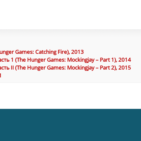
ger Games: Catching Fire), 2013
 1 (The Hunger Games: Mockingjay – Part 1), 2014
 II (The Hunger Games: Mockingjay – Part 2), 2015
1