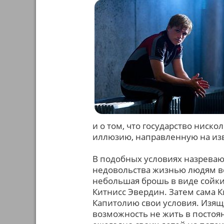
и о том, что государство ниско
иллюзию, направленную на из
В подобных условиях назреваю
недовольства жизнью людям вс
небольшая брошь в виде сойки
Китнисс Эвердин. Затем сама К
Капитолию свои условия. Изящн
возможность не жить в постоян