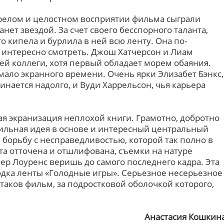
релом и целостном восприятии фильма сыграли
нет звездой. За счет своего бесспорного таланта,
о кипела и бурлила в ней всю ленту. Она по-
к интересно смотреть. Джош Хатчерсон и Лиам
ей коллеги, хотя первый обладает морем обаяния.
мало экранного времени. Очень ярки Элизабет Бэнкс,
нается надолго, и Вуди Харрельсон, чья карьера
ая экранизация неплохой книги. Грамотно, добротно
ильная идея в основе и интересный центральный
 борьбу с несправедливостью, которой так полно в
та отточена и отшлифована, съемки на натуре
ер Лоуренс веришь до самого последнего кадра. Эта
дка ленты «Голодные игры». Серьезное несерьезное
 таков фильм, за подростковой оболочкой которого,
Анастасия Кошкин