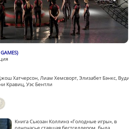
 GAMES)
ция
ош Хатчерсон, Лиам Хемсворт, Элизабет Бэнкс, Вуд
ни Кравиц, Уэс Бентли
Книга Сьюзан Коллинз «Голодные игры», в
одночасье ставшая бестселлером, была