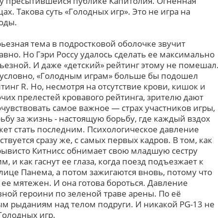
ху пресытившейся публике Капитолия. Огненная
ах. Такова суть «Голодных игр». Это не игра на
оды.
ьезная тема в подростковой оболочке звучит
авно. Но Гэри Россу удалось сделать ее максимально
ьезной. И даже «детский» рейтинг этому не помешал
условно, «Голодным играм» больше бы подошел
тинг R. Но, несмотря на отсутствие крови, кишок и
чих прелестей кровавого рейтинга, зрителю дают
чувствовать самое важное — страх участников игры,
ьбу за жизнь - настоящую борьбу, где каждый вздох
ет стать последним. Психологическое давление
ствуется сразу же, с самых первых кадров. В том, как
ывисто Китнисс обнимает свою младшую сестру
м, и как гаснут ее глаза, когда поезд подъезжает к
лице Панема, а потом зажигаются вновь, потому что
 ее мятежен. И она готова бороться. Давление
вной героини по зеленой траве арены. По её
ым рыданиям над телом подруги. И никакой PG-13 не
Голодных игр.