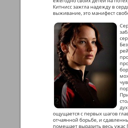
ежегодно своих детей на поте
Китнисс зажгла надежду в сердц
выживание, это манифест своб
Сер
заб
сер
Без
рей
про
про
бор
мож
чув
пор
При
сто
дух
ощущается с первых шагов гла
отчаянной борьбе, и сдавленн
помешает выразить весь ужас 