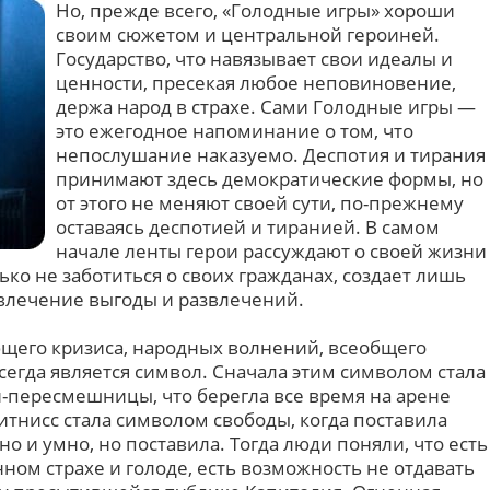
Но, прежде всего, «Голодные игры» хороши
своим сюжетом и центральной героиней.
Государство, что навязывает свои идеалы и
ценности, пресекая любое неповиновение,
держа народ в страхе. Сами Голодные игры —
это ежегодное напоминание о том, что
непослушание наказуемо. Деспотия и тирания
принимают здесь демократические формы, но
от этого не меняют своей сути, по-прежнему
оставаясь деспотией и тиранией. В самом
начале ленты герои рассуждают о своей жизни
лько не заботиться о своих гражданах, создает лишь
влечение выгоды и развлечений.
щего кризиса, народных волнений, всеобщего
егда является символ. Сначала этим символом стала
-пересмешницы, что берегла все время на арене
итнисс стала символом свободы, когда поставила
о и умно, но поставила. Тогда люди поняли, что есть
ном страхе и голоде, есть возможность не отдавать