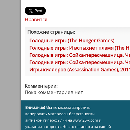
Нравится
Похожие страницы:
Голодные игры (The Hunger Games)
Голодные игры: И вспыхнет пламя (The Hun
Голодные игры: Сойка-пересмешница. Часть
Голодные игры: Сойка-пересмешница. Часть
Игры киллеров (Assassination Games), 201
Комментарии:
Пока комментариев нет
Внимание!
Мы не можем запретить
копировать материалы без установки
активной гиперссылки на www.25-k.com и
указания авторства. Но это останется на вашей