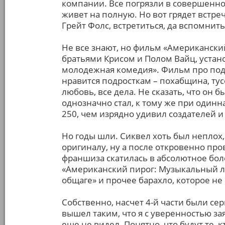
компании. Все погрязли в совершенн
живет на полную. Но вот грядет встре
Грейт Фолс, встретиться, да вспомнит
Не все знают, но фильм «Американский 
братьями Крисом и Полом Вайц, устан
молодежная комедия». Фильм про подр
нравится подросткам – похабщина, ту
любовь, все дела. Не сказать, что он
однозначно стал, к тому же при один
250, чем изрядно удивил создателей 
Но годы шли. Сиквел хоть был неплох,
оригиналу, ну а после откровенно пр
франшиза скатилась в абсолютное бол
«Американский пирог: Музыкальный ла
общаге» и прочее барахло, которое не 
Собственно, насчет 4-й части были се
вышел таким, что я с уверенностью за
еще не видел. Понятно, что будут те, к