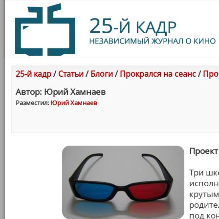
25-й кадр
/
Статьи
/
Блоги
/
Прокрался на сеанс
/
Про
Автор: Юрий Хамнаев
Разместил:
Юрий Хамнаев
Проект
Три шк
исполн
крутым
родите
под кон