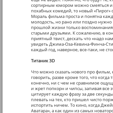
сортирным юмором можно смеяться и т
похабных комедий, то новый «Пирог» 
Мораль фильма проста и понятна кажд
молодость, но рано или поздно нужно
прошлой жизни только воспоминаниями
старыми друзьями. К сожалению, в ко
приятный твист, дескать что «надо нам
увидеть Джима-Оза-Кевина-Финча-Стиф
каждый год, наверное, все-таки, не сто
Титаник 3D
Что можно сказать нового про фильм, 
говорить, разве кроме того, что когда 
конечно, ни с чем не сравнимое ощуще
и жрет попкорн и чипсы, запивая все э
цитирует каждую фразу за две секунды
плевать на тех, кто пришел чисто пор
испортить ничем. То кино, когда Джей
Аватара», а как один из самых новато