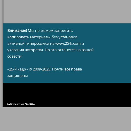
Внимание!
Мы не можем запретить
копировать материалы без установки
активной гиперссылки на www.25-k.com и
указания авторства. Но это останется на вашей
совести!
«25-й кадр» © 2009-2025. Почти все права
защищены
Работает на Seditio