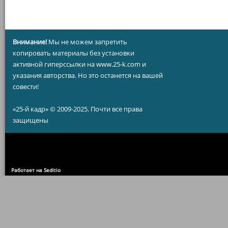
Внимание!
Мы не можем запретить
копировать материалы без установки
активной гиперссылки на www.25-k.com и
указания авторства. Но это останется на вашей
совести!
«25-й кадр» © 2009-2025. Почти все права
защищены
Работает на Seditio