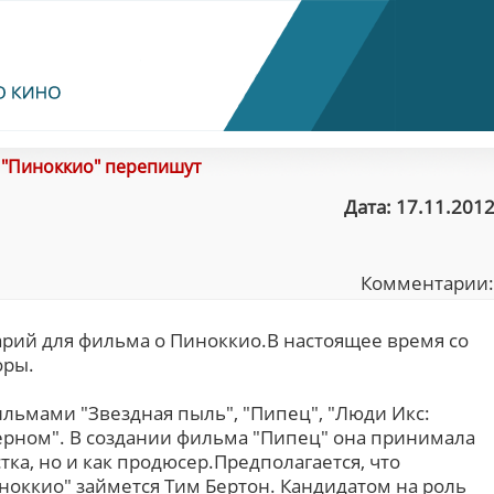
/
"Пиноккио" перепишут
Дата: 17.11.2012
Комментарии
рий для фильма о Пиноккио.В настоящее время со
оры.
ильмами "Звездная пыль", "Пипец", "Люди Икс:
ерном". В создании фильма "Пипец" она принимала
тка, но и как продюсер.Предполагается, что
ноккио" займется Тим Бертон. Кандидатом на роль