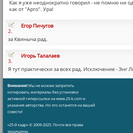
Как я уже неоднократно говорил - не помню ни од
как от "Арго". Ура!
Егор Пичугов
2.
за Квиныча рад.
Игорь Талалаев
3.
Я тут практически за всех рад. Исключение - Энг Л
Внимание!
Мы не можем запретить
копировать материалы без установки
активной гиперссылки на www.25-k.com и
указания авторства. Но это останется на вашей
совести!
«25-й кадр» © 2009-2025. Почти все права
защищены