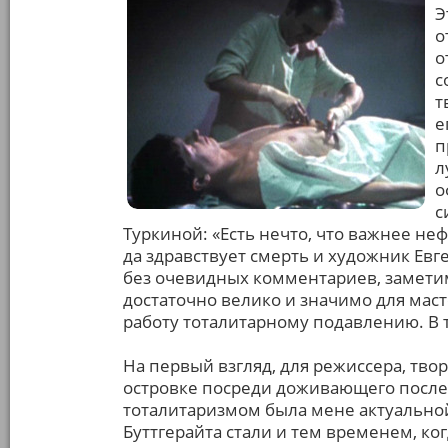
Э
о
о
с
т
е
п
л
о
с
Туркиной: «Есть нечто, что важнее нефт
да здравствует смерть и художник Евг
без очевидных комментариев, замети
достаточно велико и значимо для мас
работу тоталитарному подавлению. В т
На первый взгляд, для режиссера, тв
островке посреди доживающего послед
тоталитаризмом была мене актуальной.
Буттгерайта стали и тем временем, ко