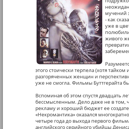
подружкой
неожиданн
мучений 
- как ска
уже в цве
полюбили
живого ж
превратил
забереме
Разумеетс
этого стоически терпела (хотя тайком
разгоряченных женщин и перспективн
уже не смогла. Фильмы Буттгерайта б
Вспоминая об этом спустя двадцать ле
бессмысленным. Дело даже не в том, 
рекламу и хороший бюджет ее создател
«Некромантика» оказался многократно 
четыре года до выхода первого фильм
английского серийного убийцы Денис