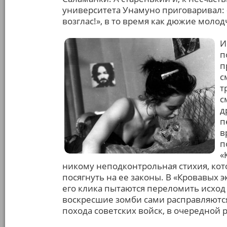
университета Унамуно приговаривал:
возглас!», в то время как дюжие моло
И
п
п
с
т
с
д
п
в
п
«
никому неподконтрольная стихия, кот
посягнуть на ее законы. В «Кровавых э
его клика пытаются переломить исход
воскресшие зомби сами расправляются 
похода советских войск, в очередной 