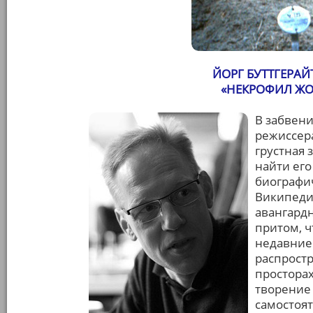
ЙОРГ БУТТГЕРАЙ
«НЕКРОФИЛ ЖО
В забвен
режиссера
грустная 
найти его
биографи
Википедии
авангардн
притом, 
недавние
распрост
просторах
творение
самостоят