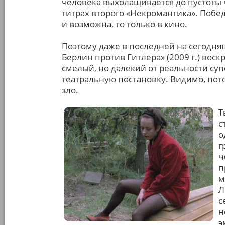
человека выхолащивается до пустоты 
титрах второго «Некромантика». Побе
и возможна, то только в кино.
Поэтому даже в последней на сегодня
Берлин против Гитлера» (2009 г.) вос
смелый, но далекий от реальности су
театральную постановку. Видимо, пот
зло.
Т
с
о
г
ч
п
м
Л
с
н
э