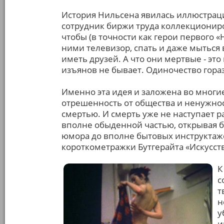
История Нильсена явилась иллюстрац
сотрудник биржи труда коллекционир
чтобы (в точности как герои первого «
ними телевизор, спать и даже мыться 
иметь друзей. А что они мертвые - эт
изъянов не бывает. Одиночество гора
Именно эта идея и заложена во многи
отрешенность от общества и ненужно
смертью. И смерть уже не наступает р
вполне обыденной частью, открывая б
юмора до вполне бытовых инструктаж
короткометражки Бутгерайта «Искусство 
К
с
т
н
у
и