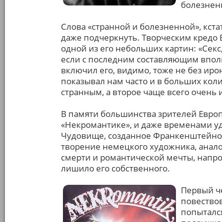
болезнен
Слова «странной и болезненной», кст
даже подчеркнуть. Творческим кредо 
одной из его небольших картин: «Секс,
если с последним составляющим впол
включил его, видимо, тоже не без ирон
показывал нам часто и в больших кол
странным, а второе чаще всего очень
В памяти большинства зрителей Европ
«Некромантике», и даже временами у
Чудовище, созданное Франкенштейном,
творение немецкого художника, анал
смерти и романтической мечты, напро
лишило его собственного.
Первый че
повествов
попыталс