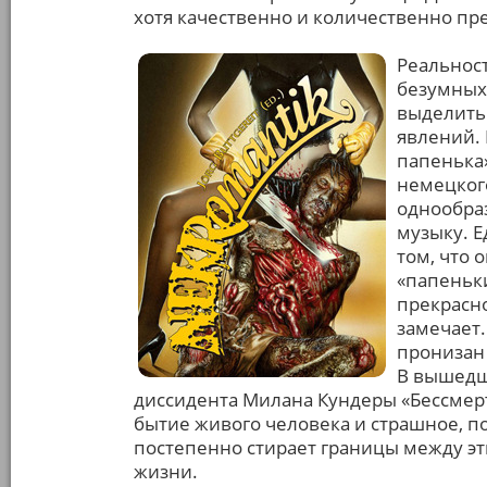
хотя качественно и количественно пре
Реальност
безумных 
выделить
явлений. 
папенька»
немецкого
однообра
музыку. Е
том, что 
«папеньки
прекрасно
замечает.
пронизан
В вышедш
диссидента Милана Кундеры «Бессмерт
бытие живого человека и страшное, п
постепенно стирает границы между э
жизни.