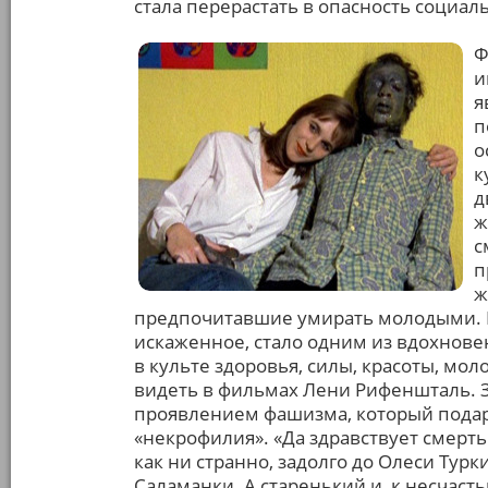
стала перерастать в опасность социа
Ф
и
я
п
о
к
д
ж
с
п
ж
предпочитавшие умирать молодыми. 
искаженное, стало одним из вдохнове
в культе здоровья, силы, красоты, мо
видеть в фильмах Лени Рифеншталь. 
проявлением фашизма, который пода
«некрофилия». «Да здравствует смерть!
как ни странно, задолго до Олеси Тур
Саламанки. А старенький и, к несчаст