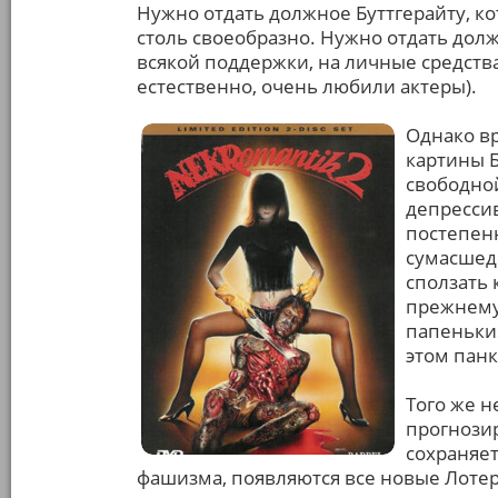
Нужно отдать должное Буттгерайту, 
столь своеобразно. Нужно отдать дол
всякой поддержки, на личные средства
естественно, очень любили актеры).
Однако в
картины 
свободно
депресси
постепен
сумасшедш
сползать 
прежнему
папеньки»
этом панк
Того же н
прогнози
сохраняет
фашизма, появляются все новые Лоте