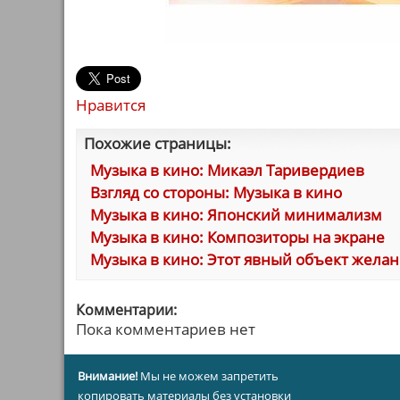
Нравится
Похожие страницы:
Музыка в кино: Микаэл Таривердиев
Взгляд со стороны: Музыка в кино
Музыка в кино: Японский минимализм
Музыка в кино: Композиторы на экране
Музыка в кино: Этот явный объект жела
Комментарии:
Пока комментариев нет
Внимание!
Мы не можем запретить
копировать материалы без установки