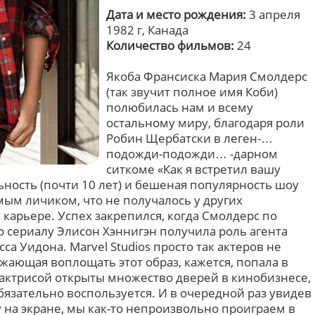
Дата и место рождения:
3 апреля
1982 г, Канада
Количество фильмов:
24
Якоба Франсиска Мария Смолдерс
(так звучит полное имя Коби)
полюбилась нам и всему
остальному миру, благодаря роли
Робин Щербатски в леген-…
подожди-подожди… -дарном
ситкоме «Как я встретил вашу
ность (почти 10 лет) и бешеная популярность шоу
мым личиком, что не получалось у других
карьере. Успех закрепился, когда Смолдерс по
 сериалу Элисон Хэннигэн получила роль агента
а Уидона. Marvel Studios просто так актеров не
лжающая воплощать этот образ, кажется, попала в
 актрисой открыты множество дверей в кинобизнесе,
бязательно воспользуется. И в очередной раз увидев
 на экране, мы как-то непроизвольно проиграем в