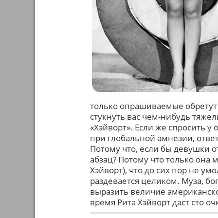
только опрашиваемые обретут д
стукнуть вас чем-нибудь тяже
«Хэйворт». Если же спросить у
при глобальной амнезии, ответ
Потому что, если бы девушки о
абзац? Потому что только она 
Хэйворт), что до сих пор не ум
раздевается целиком. Муза, бог
выразить величие американско
время Рита Хэйворт даст сто о