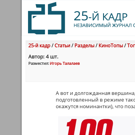
25-й кадр
/
Статьи
/
Разделы
/
КиноТопы
/
Топ
Автор: 4 шт.
Разместил:
Игорь Талалаев
А вот и долгожданная вершина,
подготовленный в режиме такой
окажутся номинантки), что поз