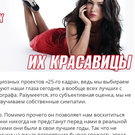
циозных проектов «25-го кадра», ведь мы выбираем
дуют наши глаза сегодня, а вообще всех лучших с
рафа. Разумеется, это субъективная оценка, мы не
звучиваем собственные симпатии.
о. Помимо прочего он позволяет нам восхититься
они никогда не предстанут перед нами в реальной
кими они были в свои лучшие годы. Так что не
инки на лицах потерявших былую свежесть звезд.