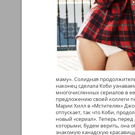
маму». Солидная продолжитель
наконец сделала Коби узнавае
многочисленных сериалов в ее 
предложению своей коллеги по
Марии Хилл в «Мстителях» Джосс
отпускает, так что Коби, продо
новый «сериал». Теперь перед
которыми, будем верить, она о
знакомую канадскую красавицу