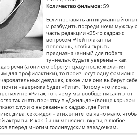
Количество фильмов:
59
Если поставить антигуманный опы
и разбудить посреди ночи мужску
часть редакции «25-го кадра» с
вопросом «Чей плакат ты
повесишь, чтобы скрыть
предназначенный для побега
туннель», будьте уверены – как
ар речи (а они его обретут сразу после желания
лым для профилактики), то произнесут одну фамилию
 очаровательных девушек, какое имя они выберут себ
 почти наверняка будет «Рита». Потому что икона.
тветили не «Рита», то к чему мы вообще писали этот
могла так снять перчатку в «Джильде» (венце карьеры
олкают слухи о вырезанных кадрах, где Рита
иня, дива, секс-идол – этих эпитетов явно мало, чтоб
й актрисы. И как бы ни менялись вкусы, в любое
чков вперед многим голливудским звездочкам.