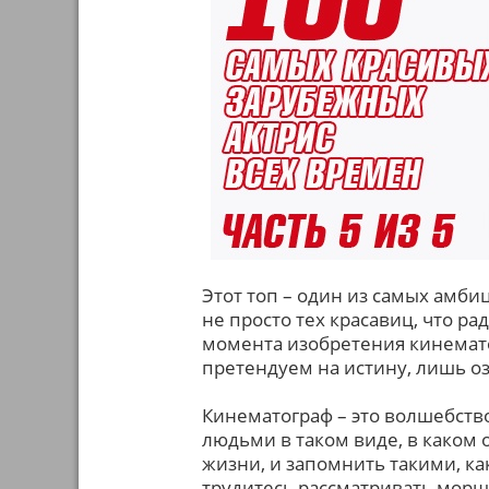
Этот топ – один из самых амби
не просто тех красавиц, что ра
момента изобретения кинематог
претендуем на истину, лишь о
Кинематограф – это волшебств
людьми в таком виде, в каком 
жизни, и запомнить такими, ка
трудитесь рассматривать морщ