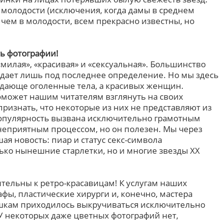
 молодости (исключения, когда дамы в среднем
 чем в молодости, всем прекрасно известны, но
ть фотографии!
милая», «красивая» и «сексуальная». Большинство
адает лишь под последнее определение. Но мы здесь
дающе оголенные тела, а красивых женщин.
поможет нашим читателям взглянуть на своих
ризнать, что некоторые из них не представляют из
 популярность вызвана исключительно грамотным
неприятным процессом, но он полезен. Мы через
ая новость: пиар и статус секс-символа
ько нынешние старлетки, но и многие звезды XX
ительны к ретро-красавицам! К услугам наших
фы, пластические хирурги и, конечно, мастера
ушкам приходилось выкручиваться исключительно
У некоторых даже цветных фотографий нет,