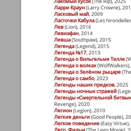
Лакомый кусок
(The Rip), 2025
Ларри Краун
(Larry Crowne), 20
Ласковый май
, 2009
Ласточки Кабула
(Les hirondelle
Лев
(Lion), 2016
Левиафан
, 2014
Левша
(Southpaw), 2015
Легенда
(Legend), 2015
Легенда №17
, 2013
Легенда о Вильгельме Телле
(W
Легенда о волках
(WolfWalkers),
Легенда о Зелёном рыцаре
(The
Легенда о самбо
, 2023
Легенды наших предков
, 2025
Легенды ночных стражей
(Legen
Легенды «Смертельной битвы»
Revenge), 2020
Легион
(Legion), 2010
Легкие деньги
(Good People), 2
Легкое поведение
(Easy Virtue)
Лего. Фильм
(The Lego Movie), 