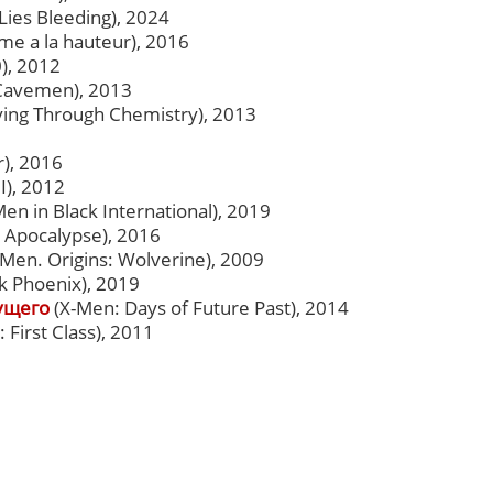
Lies Bleeding), 2024
e a la hauteur), 2016
0), 2012
Cavemen), 2013
ving Through Chemistry), 2013
r), 2016
I), 2012
en in Black International), 2019
 Apocalypse), 2016
Men. Origins: Wolverine), 2009
k Phoenix), 2019
ущего
(X-Men: Days of Future Past), 2014
 First Class), 2011