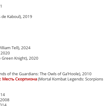
11
s de Kaboul), 2019
illiam Tell), 2024
 2020
 Green Knight), 2020
ds of the Guardians: The Owls of Ga’Hoole), 2010
: Месть Скорпиона
(Mortal Kombat Legends: Scorpions
014
, 2008
2014