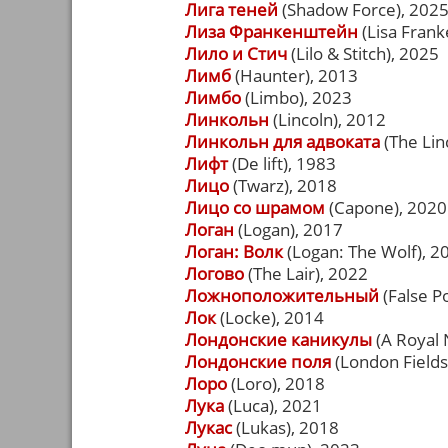
Лига теней
(Shadow Force), 202
Лиза Франкенштейн
(Lisa Frank
Лило и Стич
(Lilo & Stitch), 2025
Лимб
(Haunter), 2013
Лимбо
(Limbo), 2023
Линкольн
(Lincoln), 2012
Линкольн для адвоката
(The Lin
Лифт
(De lift), 1983
Лицо
(Twarz), 2018
Лицо со шрамом
(Capone), 2020
Логан
(Logan), 2017
Логан: Волк
(Logan: The Wolf), 2
Логово
(The Lair), 2022
Ложноположительный
(False Po
Лок
(Locke), 2014
Лондонские каникулы
(A Royal 
Лондонские поля
(London Fields
Лоро
(Loro), 2018
Лука
(Luca), 2021
Лукас
(Lukas), 2018