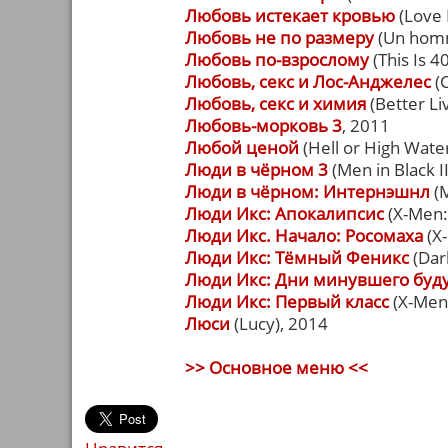
Любовь истекает кровью
(Love 
Любовь не по размеру
(Un homm
Любовь по-взрослому
(This Is 4
Любовь, секс и Лос-Анджелес
(
Любовь, секс и химия
(Better Li
Любовь-морковь 3
, 2011
Любой ценой
(Hell or High Wate
Люди в чёрном 3
(Men in Black II
Люди в чёрном: Интернэшнл
(M
Люди Икс: Апокалипсис
(X-Men:
Люди Икс. Начало: Росомаха
(X-
Люди Икс: Тёмный Феникс
(Dar
Люди Икс: Дни минувшего буд
Люди Икс: Первый класс
(X-Men:
Люси
(Lucy), 2014
>> Основное меню <<