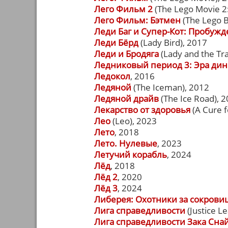
Лего Фильм 2
(The Lego Movie 2:
Лего Фильм: Бэтмен
(The Lego 
Леди Баг и Супер-Кот: Пробуж
Леди Бёрд
(Lady Bird), 2017
Леди и Бродяга
(Lady and the Tr
Ледниковый период 3: Эра ди
Ледокол
, 2016
Ледяной
(The Iceman), 2012
Ледяной драйв
(The Ice Road), 
Лекарство от здоровья
(A Cure f
Лео
(Leo), 2023
Лето
, 2018
Лето. Нулевые
, 2023
Летучий корабль
, 2024
Лёд
, 2018
Лёд 2
, 2020
Лёд 3
, 2024
Либерея: Охотники за сокров
Лига справедливости
(Justice L
Лига справедливости Зака Сна