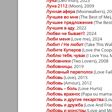
Луна
(Deo mun), 2023
Луна 2112
(Moon), 2009
Лунная афера
(Moonwalkers), 2
Лучшее во мне
(The Best of Me)
Лучшее предложение
(The Best
Лучшие в аду
, 2022
Любви не бывает?
, 2024
Люби меня
(Love me), 2024
Любит / Не любит
(Take This Wal
Любите Куперов
(Love the Coop
Люблю тебя, чувак
(I Love You, 
Любовники
(Two Lovers), 2008
Любовницы
, 2019
Любовный переполох
(Love Fai
Любовь
(Love), 2015
Любовь
(Аmour), 2012
Любовь – боль
(Love Hurts)
Любовь вразнос
(Papa ou maman
Любовь и другие лекарства
(Lov
Любовь и дружба
(Love And Frie
Любовь и монстры
(Love and Mo