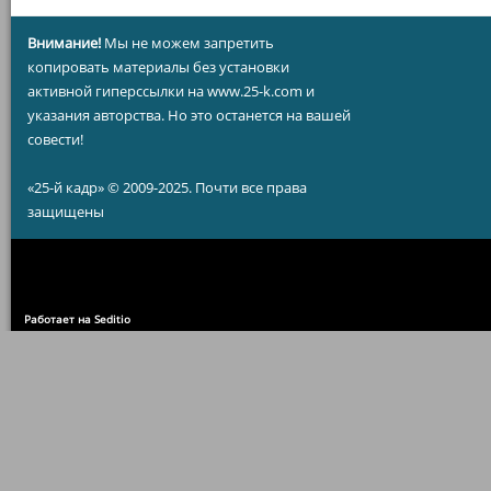
Внимание!
Мы не можем запретить
копировать материалы без установки
активной гиперссылки на www.25-k.com и
указания авторства. Но это останется на вашей
совести!
«25-й кадр» © 2009-2025. Почти все права
защищены
Работает на Seditio