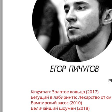
Р
Kingsman: Золотое кольцо (2017)
Бегущий в лабиринте: Лекарство от см
Вампирский засос (2010)
Величайший шоумен (2018)