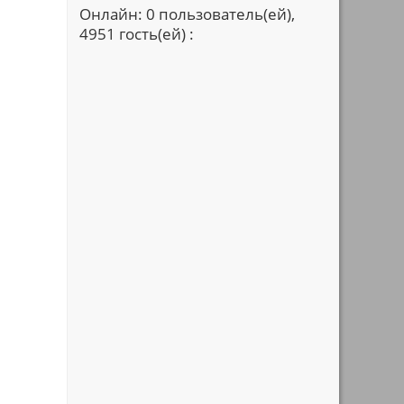
Онлайн: 0 пользователь(ей),
4951 гость(ей) :
е