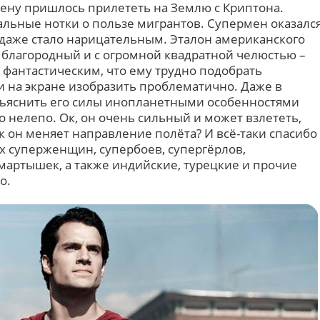
ену пришлось прилететь на Землю с Криптона.
льные нотки о пользе мигрантов. Супермен оказалс
я даже стало нарицательным. Эталон американского
 благородный и с огромной квадратной челюстью –
о фантастическим, что ему трудно подобрать
и на экране изобразить проблематично. Даже в
ъяснить его силы инопланетными особенностями
 нелепо. Ок, он очень сильный и может взлететь,
к он меняет направление полёта? И всё-таки спасибо
х суперженщин, супербоев, супергёрлов,
мартышек, а также индийские, турецкие и прочие
о.