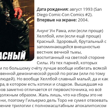
Дата рождения:
август 1993 (San
Diego Comic-Con Comics #2).
Впервые на экране:
2004.
Анунг Ун Рама, или (если проще)
Хеллбой, или (если ещё проще)
Красный. Здоровый, брутальный с
запоминающейся внешностью
вестник вечной тьмы,
воспитанный на светлой стороне
Силы. Из тех парней, которых
 и по большому счёту лучше вообще избегать всякой
овенной демонической рукой по рогам (или по тому
у людей). Но вообще Хеллбой славный малый, да и как
а, в котором есть котики и сладкое. Вышедшая на
в заметно отличается от первоисточника, но всё
должным образом. Жаль лишь, что на сборы это не
ни, поэтому Гильермо дель Торо не сумел отвоевать
ршение трилогии с полномасштабным апокалипсисом