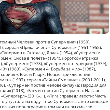
Атомный Человек против Супермена» (1950),
), сериал «Приключения Супермена» (1951-1958),
 «Супермен в Скотланд Ярде» (1954), «Супермен и
ермен: Снова в полёте» (1954), короткометражка
, «Супермен» (1978), «Супермен по-турецки» (1979),
 3» (1983), «Супермен 4: Борьба за мир» (1987),
, сериал «Лоис и Кларк: Новые приключения
рмен» (1997), сериал «Тайны Смолвиля» (2001-2011),
6), «Супермен против Человека-паука: Пародия для
стали» (2013), «Бэтмен против Супермена: На заре
 «Супергёрл» (2016-...), «Лига справедливости: Часть
о-то упустили из виду – про Супермена снято слишком
 из них порнография в том или ином смысле.