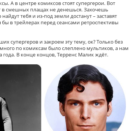
ы. А в центре комиксов стоят супергерои. Вот
ят в смешных плащах не денешься. Захочешь
о найдут тебя и из-под земли достанут – заставят
я бы в трейлерах перед сеансами ретроспективы
ших супергеров и закроем эту тему, ок? Только без
ного по комиксам было слеплено мультиков, а нам
а года. В конце концов, Терренс Малик ждёт.