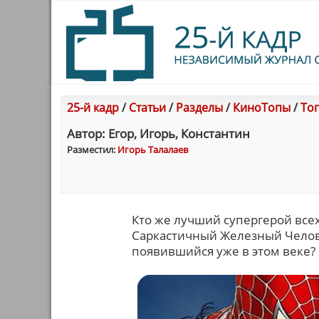
25-й кадр
/
Статьи
/
Разделы
/
КиноТопы
/
Топ
Автор: Егор, Игорь, Константин
Разместил:
Игорь Талалаев
Кто же лучший супергерой все
Саркастичный Железный Челове
появившийся уже в этом веке?