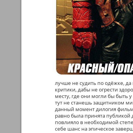
лучше не судить по одёжке, да
критики, дабы не огрести здор
месту, где они могли бы быть 
тут не станешь защитником мир
данный момент дилогия фильмо
равно была принята публикой 
повлияло в необходимой степе
себе шанс на эпическое заве