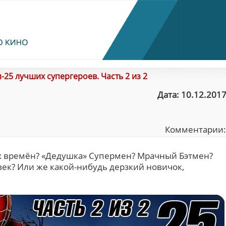
-25 лучших супергероев. Часть 2 из 2
Дата: 10.12.2017
Комментарии
х времён? «Дедушка» Супермен? Мрачный Бэтмен?
к? Или же какой-нибудь дерзкий новичок,