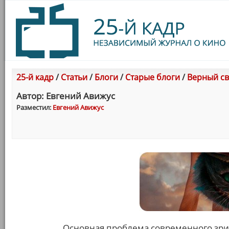
25-й кадр
/
Статьи
/
Блоги
/
Старые блоги
/
Верный св
Автор: Евгений Авижус
Разместил:
Евгений Авижус
Основная проблема современного зри