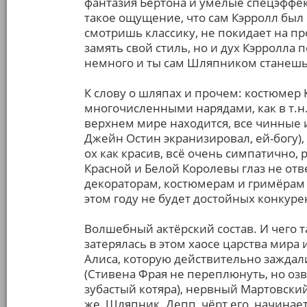
фантазия Бёртона и умелые спецэффект
такое ощущение, что сам Кэрролл был
смотришь классику, не покидает на пр
замять свой стиль, но и дух Кэрролла 
немного и ты сам Шляпником станешь
К слову о шляпах и прочем: костюмер 
многочисленными нарядами, как в т.н.
верхнем мире находится, все чинные и
Джейн Остин экранизировал, ей-богу),
ох как красив, всё очень симпатично, 
Красной и Белой Королевы глаз не отв
декораторам, костюмерам и гримёрам 
этом году не будет достойных конкур
Волшебный актёрский состав. И чего т
затерялась в этом хаосе царства мира и
Алиса, которую действительно зажда
(Стивена Фрая не переплюнуть, но оз
зубастый котяра), нервный Мартовски
же, Шляпник. Депп, чёрт его, начинае