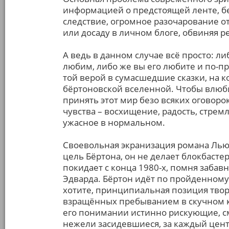
информацией о предстоящей ленте, б
следствие, огромное разочарование о
или досаду в личном блоге, обвиняя ре
А ведь в данном случае всё просто: л
любим, либо же вы его любите и по-п
той верой в сумасшедшие сказки, на к
бёртоновской вселенной. Чтобы влюби
принять этот мир безо всяких оговоро
чувства – восхищение, радость, стрем
ужасное в нормальном.
Своевольная экранизация романа Льюи
цель Бёртона, он не делает блокбастер
покидает с конца 1980-х, помня забав
Эдварда. Бёртон идёт по пройденному п
хотите, принципиальная позиция твор
взращённых пребыванием в скучном к
его понимании истинно рискующие, с
нежели засидевшиеся, за каждый цен