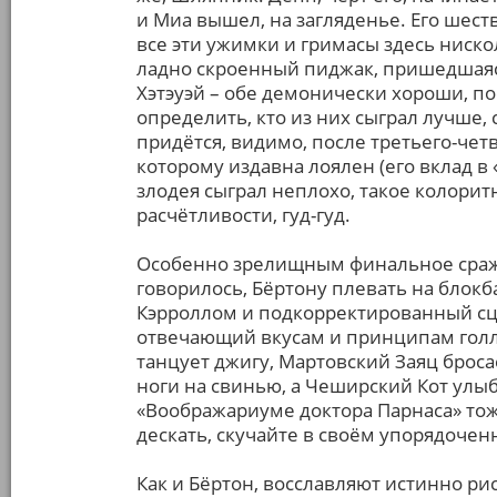
и Миа вышел, на загляденье. Его шест
все эти ужимки и гримасы здесь ниско
ладно скроенный пиджак, пришедшаяс
Хэтэуэй – обе демонически хороши, п
определить, кто из них сыграл лучше, 
придётся, видимо, после третьего-чет
которому издавна лоялен (его вклад в
злодея сыграл неплохо, такое колорит
расчётливости, гуд-гуд.
Особенно зрелищным финальное сраже
говорилось, Бёртону плевать на блокб
Кэрроллом и подкорректированный сц
отвечающий вкусам и принципам голл
танцует джигу, Мартовский Заяц броса
ноги на свинью, а Чеширский Кот улыба
«Воображариуме доктора Парнаса» тож
дескать, скучайте в своём упорядоче
Как и Бёртон, восславляют истинно р