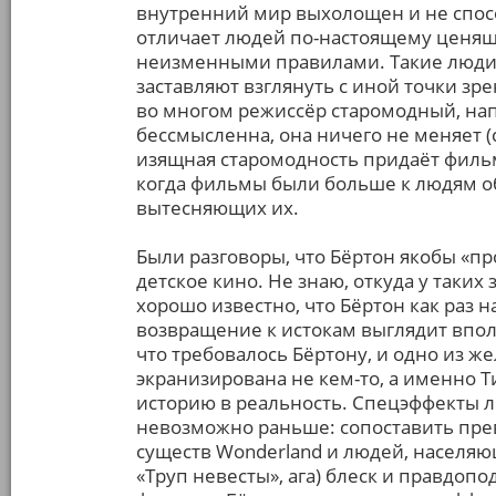
внутренний мир выхолощен и не спосо
отличает людей по-настоящему ценящ
неизменными правилами. Такие люди, 
заставляют взглянуть с иной точки зр
во многом режиссёр старомодный, нап
бессмысленна, она ничего не меняет (
изящная старомодность придаёт фильм
когда фильмы были больше к людям о
вытесняющих их.
Были разговоры, что Бёртон якобы «пр
детское кино. Не знаю, откуда у таки
хорошо известно, что Бёртон как раз н
возвращение к истокам выглядит впол
что требовалось Бёртону, и одно из ж
экранизирована не кем-то, а именно
историю в реальность. Спецэффекты л
невозможно раньше: сопоставить пре
существ Wonderland и людей, населя
«Труп невесты», ага) блеск и правдоп