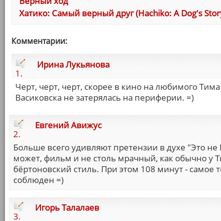
Верный ход
Хатико: Самый верный друг (Hachiko: A Dog's Stor
Комментарии:
Ирина Лукьянова
1.
Черт, черт, черт, скорее в кино на любимого Тима
Васиковска не затерялась на периферии. =)
Евгений Авижус
2.
Больше всего удивляют претензии в духе "Это не 
может, фильм и не столь мрачный, как обычно у Ти
бёртоновский стиль. При этом 108 минут - самое 
соблюден =)
Игорь Талалаев
3.